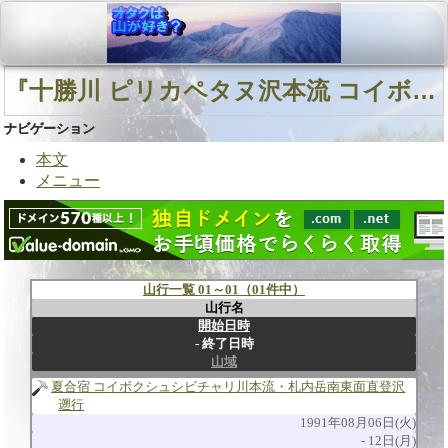
『十勝川 ピリカペタヌ沢本流 コイボクシュシビチャリ川本流』に関連する山行
ナビゲーション
本文
メニュー
山行一覧 01～01（01件中）
山行名
開始日時
終了日時
山域
夏合宿 コイボクシュシビチャリ川本流・札内岳南東面直登沢
遡行
1991年08月06日(火)
12日(月)