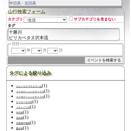
中日高・北日高
山行検索フォーム
カテゴリ
サブカテゴリを含まない
タグ
日付
年
月
日
タグによる絞り込み
(1)
カムイエクウチカウシ山
(1)
コイボクシュシビチャリ川
(1)
コイボクシュシビチャリ川
(1)
ピリカペタヌ沢
(1)
メナシベツ川
(1)
中日高
(1)
北日高
(1)
北海道中南部
(1)
夏合宿