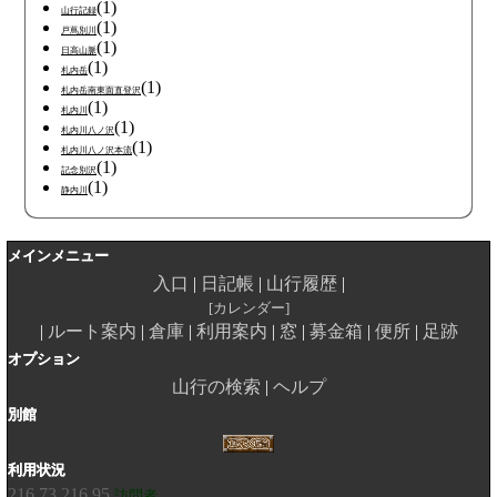
(1)
山行記録
(1)
戸蔦別川
(1)
日高山脈
(1)
札内岳
(1)
札内岳南東面直登沢
(1)
札内川
(1)
札内川八ノ沢
(1)
札内川八ノ沢本流
(1)
記念別沢
(1)
静内川
メインメニュー
入口
日記帳
山行履歴
カレンダー
ルート案内
倉庫
利用案内
窓
募金箱
便所
足跡
オプション
山行の検索
ヘルプ
別館
利用状況
216.73.216.95
訪問者