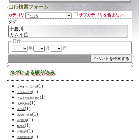
山行検索フォーム
カテゴリ
サブカテゴリを含まない
タグ
日付
年
月
日
タグによる絞り込み
(1)
エサオマン入ノ沢
(1)
カタルップ沢
(1)
カムイ岳南面直登沢
(1)
北戸蔦別岳
(1)
北日高
(1)
北海道中南部
(1)
山行記録
(1)
幌尻岳
(1)
戸蔦別川
(1)
戸蔦別川本流