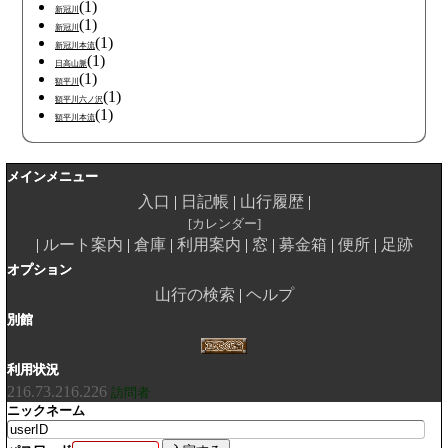
(1)
新冠川
(1)
新冠川
(1)
新冠川本流
(1)
日高山脈
(1)
額平川
(1)
額平川六ノ沢
(1)
額平川本流
メインメニュー
入口
日記帳
山行履歴
カレンダー
ルート案内
倉庫
利用案内
窓
募金箱
便所
足跡
オプション
山行の検索
ヘルプ
別館
利用状況
216.73.216.226
訪問者
ニックネーム