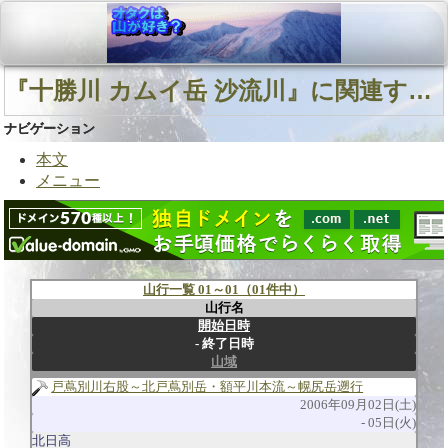
『十勝川 カムイ岳 沙流川』に関連する山行
ナビゲーション
本文
メニュー
山行一覧 01～01（01件中）
山行名
開始日時
終了日時
山域
戸蔦別川右股～北戸蔦別岳・額平川本流～幌尻岳遡行
2006年09月02日(土)
05日(火)
北日高