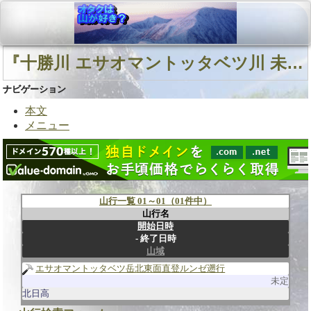
『十勝川 エサオマントッタベツ川 未定』に関連する山行
ナビゲーション
本文
メニュー
山行一覧 01～01（01件中）
山行名
開始日時
終了日時
山域
エサオマントッタベツ岳北東面直登ルンゼ遡行
未定
北日高