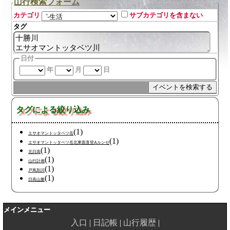
山行検索フォーム
カテゴリ
サブカテゴリを含まない
タグ
日付
年
月
日
タグによる絞り込み
(1)
エサオマントッタベツ岳
(1)
エサオマントッタベツ岳北東面直登Aルンゼ
(1)
北日高
(1)
山行計画
(1)
戸蔦別川
(1)
日高山脈
メインメニュー
入口
日記帳
山行履歴