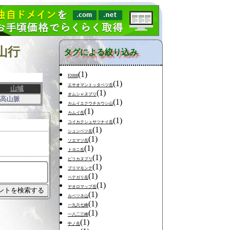
山行
タグによる絞り込み
(1)
F2008
(1)
エサオマントッタベツ岳
山域
(1)
オムシャヌプリ
高山脈
(1)
カムイエクウチカウシ山
(1)
カムイ岳
(1)
コイカクシュサツナイ岳
(1)
シュンベツ岳
(1)
ソエマツ岳
(1)
トヨニ岳
(1)
ピリカヌプリ
(1)
プリマモンテ
(1)
ペテガリ岳
(1)
ヤオロマップ岳
(1)
ルベツネ山
(1)
一九六七峰
(1)
一八二三峰
(1)
中ノ岳