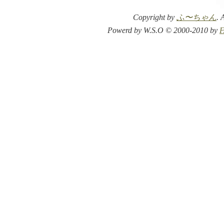
Copyright by
ふ〜ちゃん
. 
Powerd by W.S.O © 2000-2010 by
F