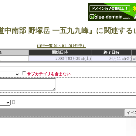
道中南部 野塚岳 一五九九峰』に関連する
山行一覧 01～01（01件中）
名
開始日時
終了日時
走
2003年03月29日(土)
04月11日(金)
日
サブカテゴリを含まない
日