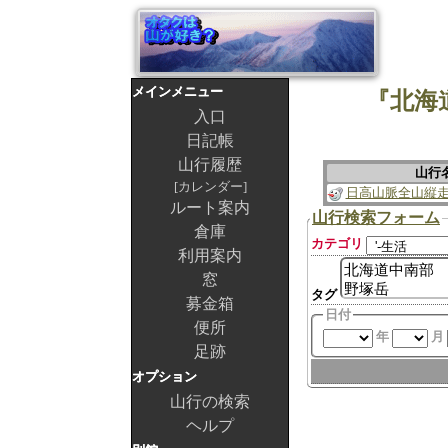
メインメニュー
『北海
入口
日記帳
山行履歴
山行
カレンダー
日高山脈全山縦
ルート案内
山行検索フォーム
倉庫
カテゴリ
利用案内
窓
タグ
募金箱
日付
便所
年
月
足跡
オプション
山行の検索
ヘルプ