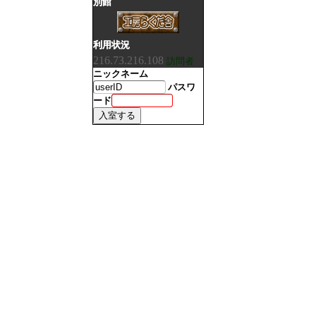
別館
利用状況
216.73.216.108
訪問者
ニックネーム
パスワ
ード