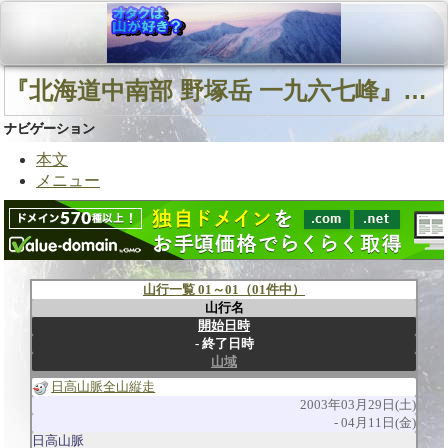
『北海道中南部 野塚岳 一九六七峰』に関連する山行
ナビゲーション
本文
メニュー
山行一覧 01～01（01件中）
山行名
開始日時
終了日時
山域
日高山脈全山縦走
2003年03月29日(土)
04月11日(金)
日高山脈