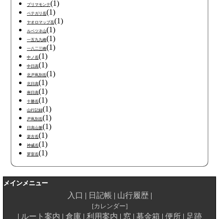
(1)
プリマモンテ
(1)
ペテガリ岳
(1)
ヤオロマップ岳
(1)
ルベツネ山
(1)
一五九九峰
(1)
一八二三峰
(1)
中ノ岳
(1)
中日高
(1)
北戸蔦別岳
(1)
北日高
(1)
南日高
(1)
十勝岳
(1)
山行記録
(1)
戸蔦別岳
(1)
日高山脈
(1)
楽古岳
(1)
神威岳
(1)
芽室岳
メインメニュー
入口
日記帳
山行履歴
カレンダー
ルート案内
倉庫
利用案内
窓
募金箱
便所
足跡