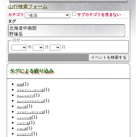
山行検索フォーム
カテゴリ
サブカテゴリを含まない
タグ
日付
年
月
日
タグによる絞り込み
(1)
F2008
(1)
エサオマントッタベツ岳
(1)
オムシャヌプリ
(1)
カムイエクウチカウシ山
(1)
カムイ岳
(1)
コイカクシュサツナイ岳
(1)
シュンベツ岳
(1)
ソエマツ岳
(1)
トヨニ岳
(1)
ピリカヌプリ