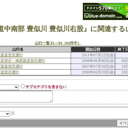
道中南部 豊似川 豊似川右股』に関連する
山行一覧 01～04（04件中）
山行名
開始日時
終了
東面直登沢遡行
2011年07月22日(金)
面直登沢・南西面直登沢遡行
2008年08月06日(水)
08
東面直登沢遡行
2007年07月18日(水)
19
面直登沢遡行
2000年08月18日(金)
20
サブカテゴリを含まない
日