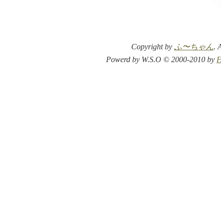
Copyright by
ふ〜ちゃん
. 
Powerd by W.S.O © 2000-2010 by
F