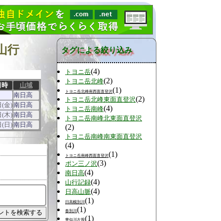
山行
タグによる絞り込み
(4)
トヨニ岳
(2)
トヨニ岳北峰
日時
山域
(1)
トヨニ岳北峰南西面直登沢
南日高
(2)
トヨニ岳北峰東面直登沢
日(金)
南日高
(4)
トヨニ岳南峰
日(木)
南日高
トヨニ岳南峰北東面直登沢
日(日)
南日高
(2)
トヨニ岳南峰南東面直登沢
(4)
(1)
トヨニ岳南峰西面直登沢
(3)
ポン三ノ沢
(4)
南日高
(4)
山行記録
(4)
日高山脈
(1)
日高幌別川
(1)
春別川
(1)
豊似川左股