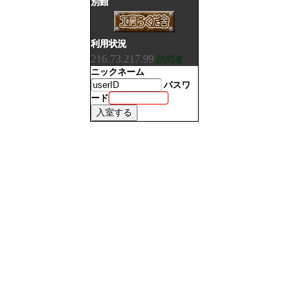
別館
利用状況
216.73.217.99
訪問者
ニックネーム
パスワ
ード