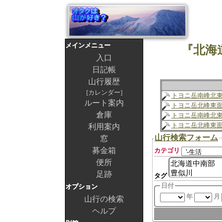
メインメニュー
『北海
入口
日記帳
山行履歴
カレンダー
トヨニ岳南峰北
ルート案内
トヨニ岳北峰東
倉庫
トヨニ岳南峰北
トヨニ岳北峰東
利用案内
山行検索フォーム
窓
募金箱
カテゴリ
便所
足跡
タグ
日付
オプション
年
月
山行の検索
ヘルプ