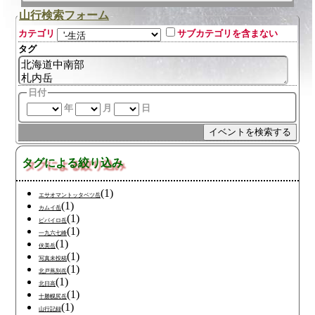
山行検索フォーム
カテゴリ
サブカテゴリを含まない
タグ
日付
年
月
日
タグによる絞り込み
(1)
エサオマントッタベツ岳
(1)
カムイ岳
(1)
ピパイロ岳
(1)
一九六七峰
(1)
伏美岳
(1)
写真未投稿
(1)
北戸蔦別岳
(1)
北日高
(1)
十勝幌尻岳
(1)
山行記録