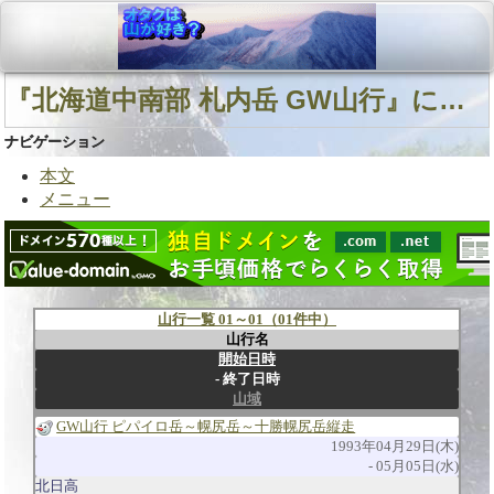
『北海道中南部 札内岳 GW山行』に関連する山行
ナビゲーション
本文
メニュー
山行一覧 01～01（01件中）
山行名
開始日時
終了日時
山域
GW山行 ピパイロ岳～幌尻岳～十勝幌尻岳縦走
1993年04月29日(木)
05月05日(水)
北日高