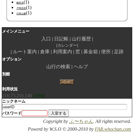
(1)
幌尻岳
(1)
戸蔦別岳
(1)
日高山脈
メインメニュー
入口
日記帳
山行履歴
カレンダー
ルート案内
倉庫
利用案内
窓
募金箱
便所
足跡
オプション
山行の検索
ヘルプ
別館
利用状況
216.73.216.140
訪問者
ニックネーム
パスワード
Copyright by
ふ〜ちゃん
. All rights reserved.
Powerd by W.S.O © 2000-2010 by
FAR.whochan.com