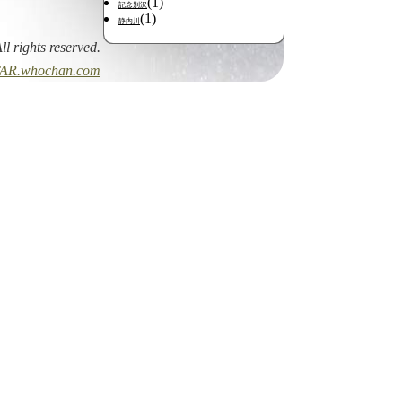
(1)
記念別沢
(1)
静内川
All rights reserved.
AR.whochan.com