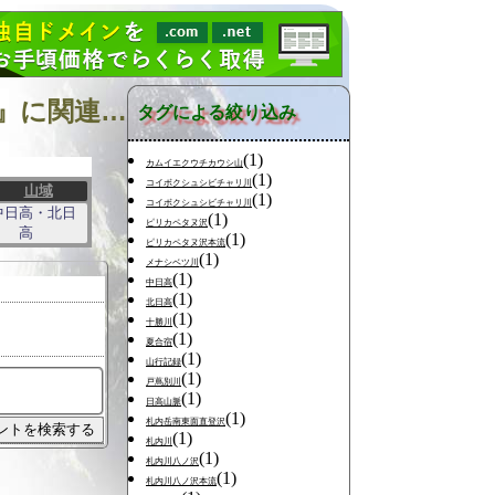
『北海道中南部 札内岳 コイボクシュシビチャリ川本流』に関連する山行
タグによる絞り込み
(1)
カムイエクウチカウシ山
(1)
コイボクシュシビチャリ川
山域
(1)
コイボクシュシビチャリ川
中日高・北日
(1)
ピリカペタヌ沢
高
(1)
ピリカペタヌ沢本流
(1)
メナシベツ川
(1)
中日高
(1)
北日高
(1)
十勝川
(1)
夏合宿
(1)
山行記録
(1)
戸蔦別川
(1)
日高山脈
(1)
札内岳南東面直登沢
(1)
札内川
(1)
札内川八ノ沢
(1)
札内川八ノ沢本流