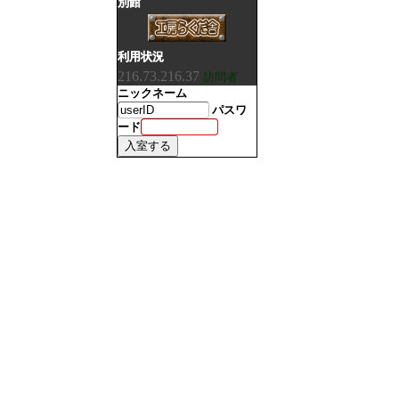
別館
利用状況
216.73.216.37
訪問者
ニックネーム
パスワ
ード