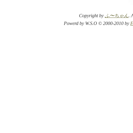
Copyright by
ふ〜ちゃん
. 
Powerd by W.S.O © 2000-2010 by
F