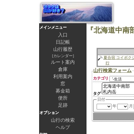
メインメニュー
入口
日記帳
山行履歴
カレンダー
夏合宿 コイボク
ルート案内
行
倉庫
山行検索フォーム
利用案内
カテゴリ
窓
募金箱
タグ
便所
日付
足跡
年
月
オプション
山行の検索
ヘルプ