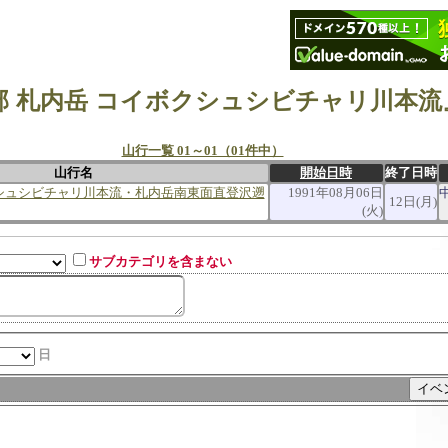
山行一覧 01～01（01件中）
山行名
開始日時
終了日時
シュシビチャリ川本流・札内岳南東面直登沢遡
1991年08月06日
12日(月)
(火)
サブカテゴリを含まない
日