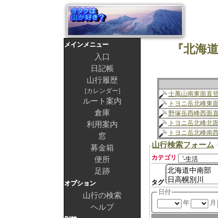
メインメニュー
『北海道
入口
日記帳
山行履歴
カレンダー
士萬山南東面直
ルート案内
トヨニ岳北峰東
倉庫
野塚岳西峰西面
トヨニ岳北峰北
利用案内
トヨニ岳北峰南
窓
山行検索フォーム
募金箱
カテゴリ
便所
足跡
タグ
オプション
日付
山行の検索
年
月
ヘルプ