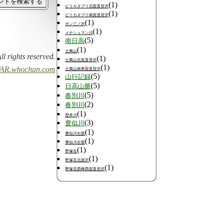
(1)
ピリカヌプリ北面直登沢
(1)
ピリカヌプリ南面直登沢
(1)
ポン三ノ沢
(1)
メナシュマン川
(5)
南日高
(1)
士萬山
All rights reserved.
(1)
士萬山北面直登沢
(1)
AR.whochan.com
士萬山南東面直登沢
(5)
山行記録
(5)
日高山脈
(5)
春別川
(2)
春別川
(1)
歴舟川
(3)
豊似川
(1)
豊似川右股
(1)
豊似川左股
(1)
野塚岳
(1)
野塚岳北面沢
(1)
野塚岳西峰西面直登沢