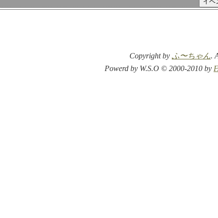
Copyright by
ふ〜ちゃん
. 
Powerd by W.S.O © 2000-2010 by
F