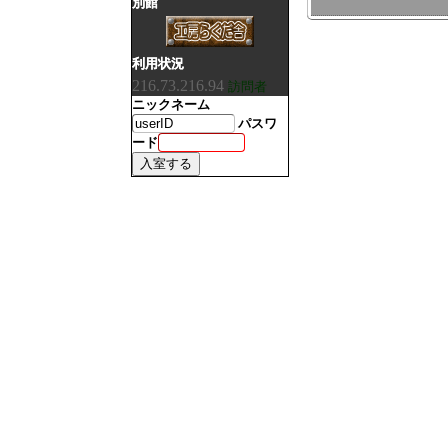
別館
利用状況
216.73.216.94
訪問者
ニックネーム
パスワ
ード