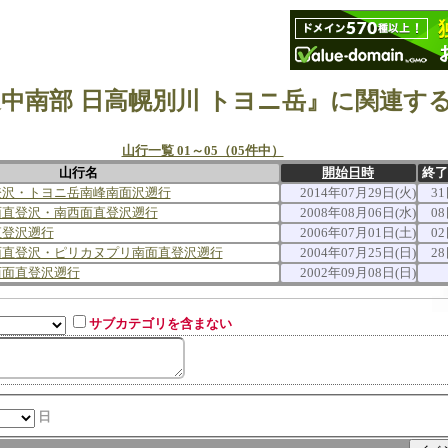
中南部 日高幌別川 トヨニ岳』に関連す
山行一覧 01～05（05件中）
山行名
開始日時
終了
登沢・トヨニ岳南峰南面沢遡行
2014年07月29日(火)
31
面直登沢・南西面直登沢遡行
2008年08月06日(水)
08
直登沢遡行
2006年07月01日(土)
02
面直登沢・ピリカヌプリ南面直登沢遡行
2004年07月25日(日)
28
西面直登沢遡行
2002年09月08日(日)
サブカテゴリを含まない
日