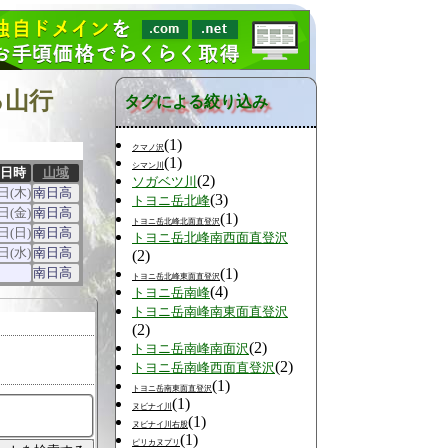
る山行
タグによる絞り込み
(1)
クマノ沢
(1)
シマン川
日時
山域
(2)
ソガベツ川
日(木)
南日高
(3)
トヨニ岳北峰
日(金)
南日高
(1)
トヨニ岳北峰北面直登沢
日(日)
南日高
トヨニ岳北峰南西面直登沢
日(水)
南日高
(2)
南日高
(1)
トヨニ岳北峰東面直登沢
(4)
トヨニ岳南峰
トヨニ岳南峰南東面直登沢
(2)
(2)
トヨニ岳南峰南面沢
(2)
トヨニ岳南峰西面直登沢
(1)
トヨニ岳南東面直登沢
(1)
ヌビナイ川
(1)
ヌビナイ川右股
(1)
ピリカヌプリ