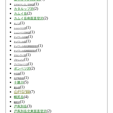
(1)
エサオマン入ノ沢本流
(2)
カタルップ沢
(2)
カムイ岳
(2)
カムイ岳南面直登沢
(1)
キノコ
(1)
シュンベツ川
(1)
シュンベツ川本流
(1)
ナメワッカ分岐
(1)
ナメワッカ岳
(1)
ナメワッカ岳北東面直登沢
(1)
ナメワッカ岳南面直登沢
(1)
ヌカンライ岳
(1)
ブナシメジ
(1)
プイラルベツ川
(2)
ポンベツ沢
(1)
中日高
(1)
北戸蔦別岳
(5)
十勝川
(1)
夏合宿
山行記録
(7)
(4)
幌尻岳
(1)
幌尻沢
(3)
戸蔦別岳
(2)
戸蔦別岳北東面直登沢