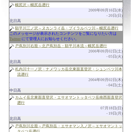
幌尻沢～幌尻岳遡行
2009年09月16日(水)
20日(日)
北日高
額平川三ノ沢～ヌカンライ岳・プイラルベツ川～幌尻岳遡行
このメッセージが表示されたコンテンツをご覧になりたい方は
Twitter
にて管理人にお知らせください。
戸蔦別川右股～北戸蔦別岳・額平川本流～幌尻岳遡行
2006年09月02日(土)
05日(火)
北日高
札内川十一ノ沢・ナメワッカ岳北東面直登沢・シュンベツ川本
流遡行
2004年09月02日(木)
04日(土)
中日高
カムイ岳北東面直登沢・エサオマントッタベツ岳南西面直登沢
遡行
07月18日(日)
19日(月)
北日高
戸蔦別川左股～戸蔦別岳・エサオマン入ノ沢～エサオマントッ
タベツ岳遡行