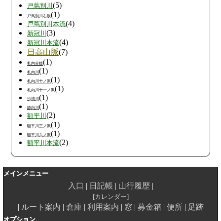
(5)
戸蔦別川
(1)
戸蔦別川右股
(4)
戸蔦別川本流
(3)
新冠川
(4)
新冠川本流
日高山脈
(7)
(1)
札内分岐
(1)
札内川
(1)
札内川十ノ沢
(1)
札内川十一ノ沢
(1)
沙流川
(1)
静内川
(2)
額平川
(1)
額平川三ノ沢
(1)
額平川六ノ沢
(2)
額平川本流
メインメニュー
入口
日記帳
山行履歴
カレンダー
ルート案内
倉庫
利用案内
窓
募金箱
便所
足跡
オプション