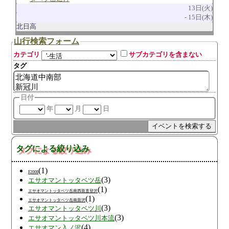
13日(火)
15日(木)
北日高
山行検索フォーム
カテゴリ
サブカテゴリを含まない
タグ
日付
年
月
日
タグによる絞り込み
(1)
F2008
(3)
エサオマントッタベツ岳
(1)
エサオマントッタベツ岳南西面直登沢
(1)
エサオマントッタベツ岳南面沢
(3)
エサオマントッタベツ川
(3)
エサオマントッタベツ川本流
(4)
エサオマン入ノ沢