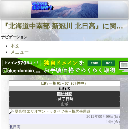
『北海道中南部 新冠川 北日高』に関連する山行
ナビゲーション
本文
メニュー
山行一覧 01～07（07件中）
山行名
開始日時
終了日時
山域
夏合宿 エサオマントッタベツ岳～幌尻岳周遊
2012年09月09日(日)
14日(金)
北日高