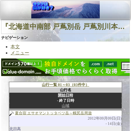
『北海道中南部 戸蔦別岳 戸蔦別川本流』に関連する山行
ナビゲーション
本文
メニュー
山行一覧 01～03（03件中）
山行名
開始日時
終了日時
山域
夏合宿 エサオマントッタベツ岳～幌尻岳周遊
2012年09月09日(日)
14日(金)
北日高