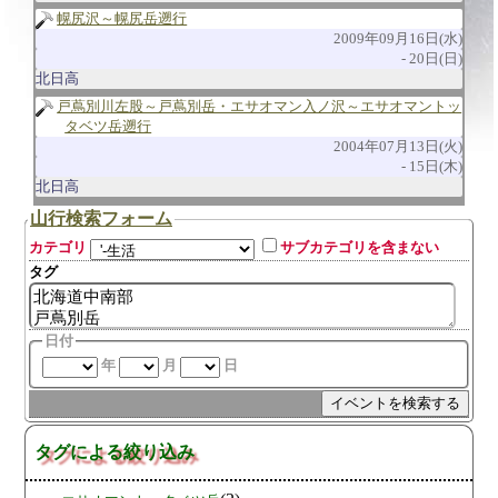
幌尻沢～幌尻岳遡行
2009年09月16日(水)
20日(日)
北日高
戸蔦別川左股～戸蔦別岳・エサオマン入ノ沢～エサオマントッ
タベツ岳遡行
2004年07月13日(火)
15日(木)
北日高
山行検索フォーム
カテゴリ
サブカテゴリを含まない
タグ
日付
年
月
日
タグによる絞り込み