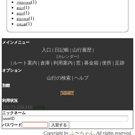
(1)
戸蔦別川本流
(1)
新冠川
(1)
新冠川
(1)
新冠川本流
(1)
日高山脈
メインメニュー
入口
日記帳
山行履歴
カレンダー
ルート案内
倉庫
利用案内
窓
募金箱
便所
足跡
オプション
山行の検索
ヘルプ
別館
利用状況
216.73.216.116
訪問者
ニックネーム
パスワード
Copyright by
ふ〜ちゃん
. All rights reserved.