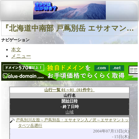
『北海道中南部 戸蔦別岳 エサオマン入ノ沢本流』に関連する山行
ナビゲーション
本文
メニュー
山行一覧 01～01（01件中）
山行名
開始日時
終了日時
山域
戸蔦別川左股～戸蔦別岳・エサオマン入ノ沢～エサオマントッ
タベツ岳遡行
2004年07月13日(火)
15日(木)