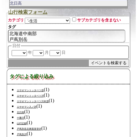
北日高
山行検索フォーム
カテゴリ
サブカテゴリを含まない
タグ
日付
年
月
日
タグによる絞り込み
(1)
エサオマントッタベツ岳
(1)
エサオマントッタベツ川
(1)
エサオマントッタベツ川本流
(1)
エサオマン入ノ沢
(1)
北日高
(1)
十勝川
(1)
山行記録
(1)
戸蔦別岳北東面直登沢
(1)
戸蔦別川