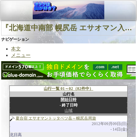
『北海道中南部 幌尻岳 エサオマン入ノ沢』に関連する山行
ナビゲーション
本文
メニュー
山行一覧 01～02（02件中）
山行名
開始日時
終了日時
山域
夏合宿 エサオマントッタベツ岳～幌尻岳周遊
2012年09月09日(日)
14日(金)
北日高