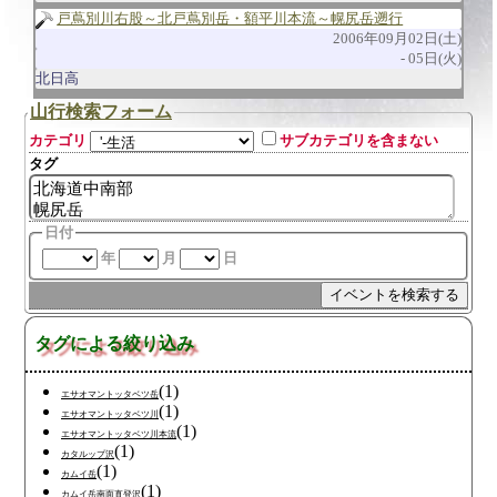
戸蔦別川右股～北戸蔦別岳・額平川本流～幌尻岳遡行
2006年09月02日(土)
05日(火)
北日高
山行検索フォーム
カテゴリ
サブカテゴリを含まない
タグ
日付
年
月
日
タグによる絞り込み
(1)
エサオマントッタベツ岳
(1)
エサオマントッタベツ川
(1)
エサオマントッタベツ川本流
(1)
カタルップ沢
(1)
カムイ岳
(1)
カムイ岳南面直登沢