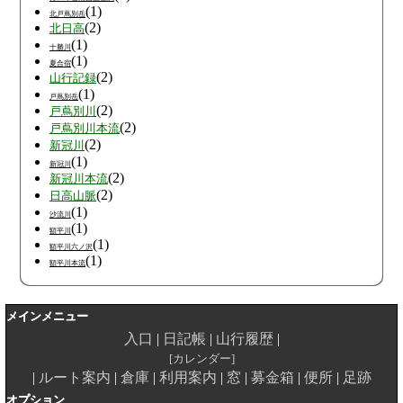
(1)
北戸蔦別岳
(2)
北日高
(1)
十勝川
(1)
夏合宿
(2)
山行記録
(1)
戸蔦別岳
(2)
戸蔦別川
(2)
戸蔦別川本流
(2)
新冠川
(1)
新冠川
(2)
新冠川本流
(2)
日高山脈
(1)
沙流川
(1)
額平川
(1)
額平川六ノ沢
(1)
額平川本流
メインメニュー
入口
日記帳
山行履歴
カレンダー
ルート案内
倉庫
利用案内
窓
募金箱
便所
足跡
オプション