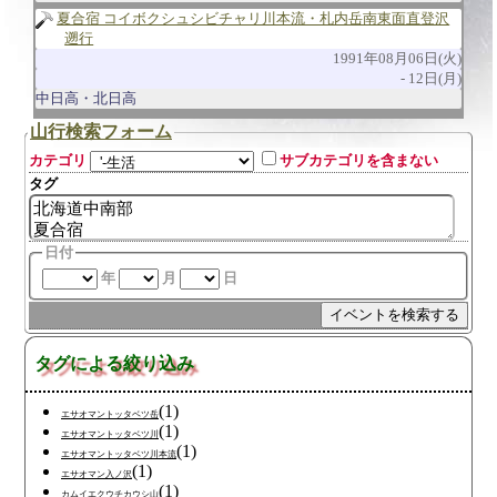
夏合宿 コイボクシュシビチャリ川本流・札内岳南東面直登沢
遡行
1991年08月06日(火)
12日(月)
中日高・北日高
山行検索フォーム
カテゴリ
サブカテゴリを含まない
タグ
日付
年
月
日
タグによる絞り込み
(1)
エサオマントッタベツ岳
(1)
エサオマントッタベツ川
(1)
エサオマントッタベツ川本流
(1)
エサオマン入ノ沢
(1)
カムイエクウチカウシ山