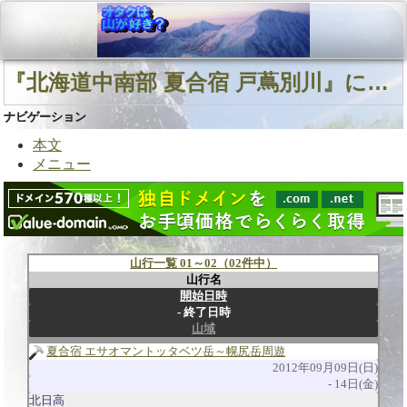
『北海道中南部 夏合宿 戸蔦別川』に関連する山行
ナビゲーション
本文
メニュー
山行一覧 01～02（02件中）
山行名
開始日時
終了日時
山域
夏合宿 エサオマントッタベツ岳～幌尻岳周遊
2012年09月09日(日)
14日(金)
北日高