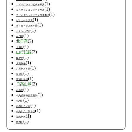
(1)
コイボクシュシビチャリ川
(1)
コイボクシュシビチャリ川
(1)
コイボクシュシビチャリ川本流
(1)
ピリカペタヌ沢
(1)
ピリカペタヌ沢本流
(1)
メナシベツ川
(1)
中日高
(2)
北日高
(1)
十勝川
(2)
山行記録
(1)
幌尻岳
(1)
戸蔦別岳
(1)
戸蔦別川本流
(1)
新冠川
(1)
新冠川本流
(2)
日高山脈
(1)
札内岳
(1)
札内岳南東面直登沢
(1)
札内川
(1)
札内川八ノ沢
(1)
札内川八ノ沢本流
(1)
記念別沢
(1)
静内川