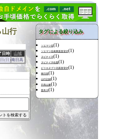
る山行
タグによる絞り込み
(1)
ソエマツ岳
(1)
ソエマツ岳南東面直登沢
了日時
山域
(1)
ヌビナイ川
4日(日)
南日高
(1)
ヌビナイ川右股
(1)
ピリカヌプリ北面直登沢
(1)
南日高
(1)
山行記録
(1)
日高山脈
(1)
歴舟川