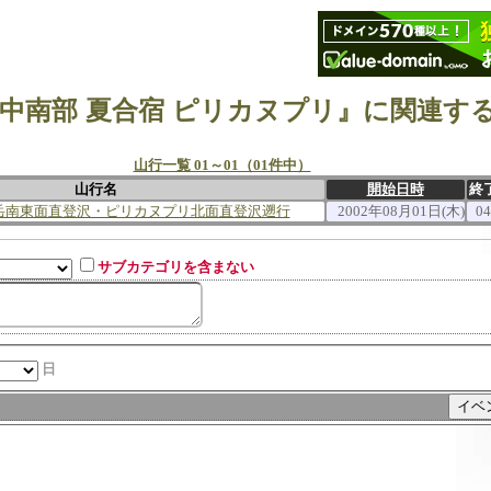
中南部 夏合宿 ピリカヌプリ』に関連す
山行一覧 01～01（01件中）
山行名
開始日時
終
岳南東面直登沢・ピリカヌプリ北面直登沢遡行
2002年08月01日(木)
0
サブカテゴリを含まない
日