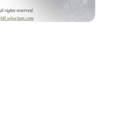
All rights reserved.
AR.whochan.com