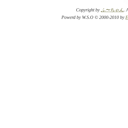
Copyright by
ふ〜ちゃん
. 
Powerd by W.S.O © 2000-2010 by
F