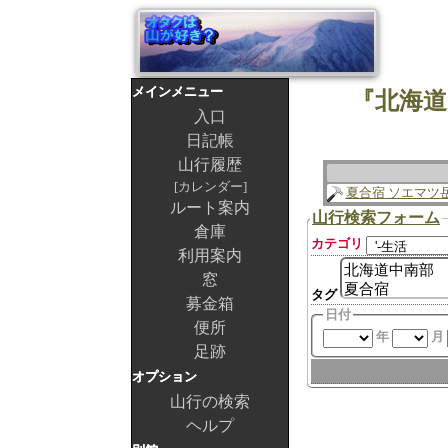
メインメニュー
『北海道
入口
日記帳
山行履歴
カレンダー
夏合宿 ソエマツ
ルート案内
山行検索フォーム
倉庫
カテゴリ
利用案内
窓
タグ
募金箱
日付
便所
年
月
足跡
オプション
山行の検索
ヘルプ