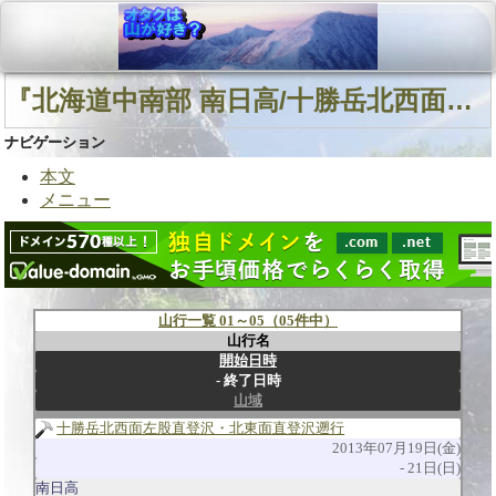
『北海道中南部 南日高/十勝岳北西面左股直登沢 ニオベツ川』に関連する山行
ナビゲーション
本文
メニュー
山行一覧 01～05（05件中）
山行名
開始日時
終了日時
山域
十勝岳北西面左股直登沢・北東面直登沢遡行
2013年07月19日(金)
21日(日)
南日高