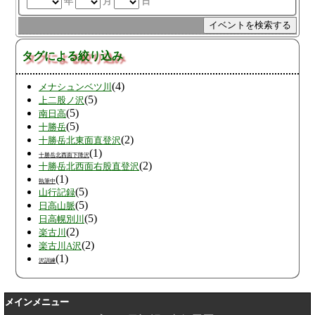
年
月
日
タグによる絞り込み
(4)
メナシュンベツ川
(5)
上二股ノ沢
(5)
南日高
(5)
十勝岳
(2)
十勝岳北東面直登沢
(1)
十勝岳北西面下降沢
(2)
十勝岳北西面右股直登沢
(1)
執筆中
(5)
山行記録
(5)
日高山脈
(5)
日高幌別川
(2)
楽古川
(2)
楽古川A沢
(1)
沢訓練
メインメニュー