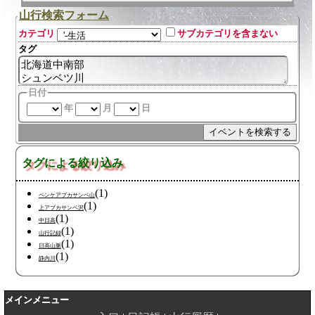
山行検索フォーム
カテゴリ
サブカテゴリを含まない
タグ
日付
年
月
日
タグによる絞り込み
(1)
ペンケアブカサンベ山
(1)
上アブカサンベ沢
(1)
中日高
(1)
山行記録
(1)
日高山脈
(1)
静内川
メインメニュー