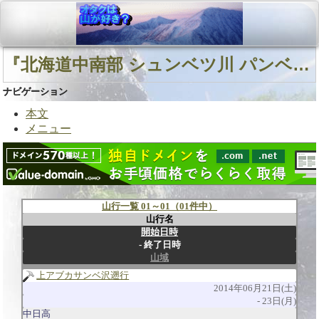
『北海道中南部 シュンベツ川 パンベツ山』に関連する山行
ナビゲーション
本文
メニュー
山行一覧 01～01（01件中）
山行名
開始日時
終了日時
山域
上アブカサンベ沢遡行
2014年06月21日(土)
23日(月)
中日高