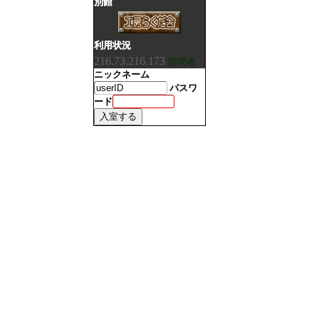
別館
利用状況
216.73.216.173
訪問者
ニックネーム
パスワ
ード