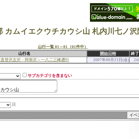
山行一覧 01～01（01件中）
山行名
開始日時
終了
面直登沢左沢・阿形沢～一八二三峰遡行
2007年09月21日(金)
24
サブカテゴリを含まない
日