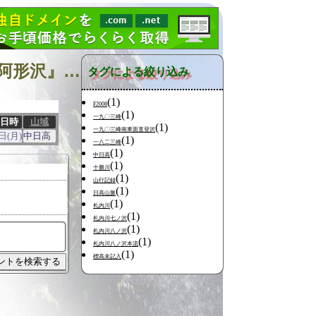
『北海道中南部 カムイエクウチカウシ山 札内川七ノ沢阿形沢』に関連する山行
タグによる絞り込み
(1)
F2008
(1)
一九〇三峰
日時
山域
(1)
一九〇三峰南東面直登沢
日(月)
中日高
(1)
一八二三峰
(1)
中日高
(1)
十勝川
(1)
山行記録
(1)
日高山脈
(1)
札内川
(1)
札内川七ノ沢
(1)
札内川八ノ沢
(1)
札内川八ノ沢本流
(1)
標高未記入