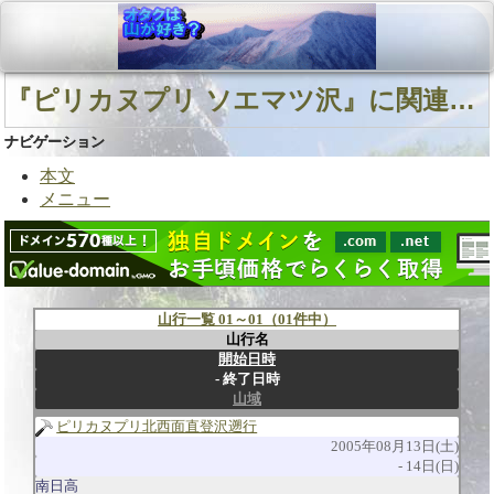
『ピリカヌプリ ソエマツ沢』に関連する山行
ナビゲーション
本文
メニュー
山行一覧 01～01（01件中）
山行名
開始日時
終了日時
山域
ピリカヌプリ北西面直登沢遡行
2005年08月13日(土)
14日(日)
南日高