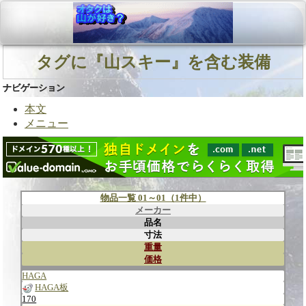
タグに『山スキー』を含む装備
ナビゲーション
本文
メニュー
物品一覧 01～01（1件中）
メーカー
品名
寸法
重量
価格
HAGA
HAGA板
170