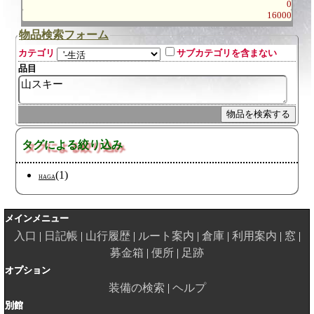
0
16000
物品検索フォーム
カテゴリ
サブカテゴリを含まない
品目
タグによる絞り込み
(1)
HAGA
メインメニュー
入口
日記帳
山行履歴
ルート案内
倉庫
利用案内
窓
募金箱
便所
足跡
オプション
装備の検索
ヘルプ
別館