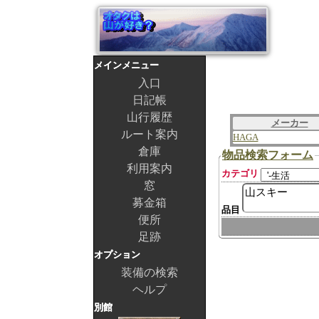
メインメニュー
入口
日記帳
山行履歴
メーカー
ルート案内
HAGA
倉庫
物品検索フォーム
利用案内
カテゴリ
窓
募金箱
品目
便所
足跡
オプション
装備の検索
ヘルプ
別館