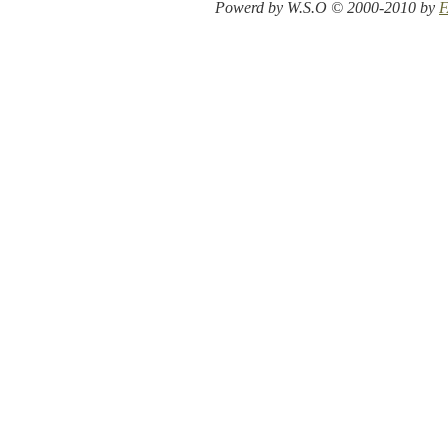
Powerd by W.S.O © 2000-2010 by
F