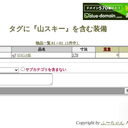
タグに『山スキー』を含む装備
物品一覧 01～01（1件中）
品名
寸法
重量
HAGA板
170
0
サブカテゴリを含まない
Copyright by
ふ〜ちゃん
. 