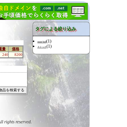
タグによる絞り込み
(1)
mont-bell
(1)
ストック
重量
価格
240
8200
All rights reserved.