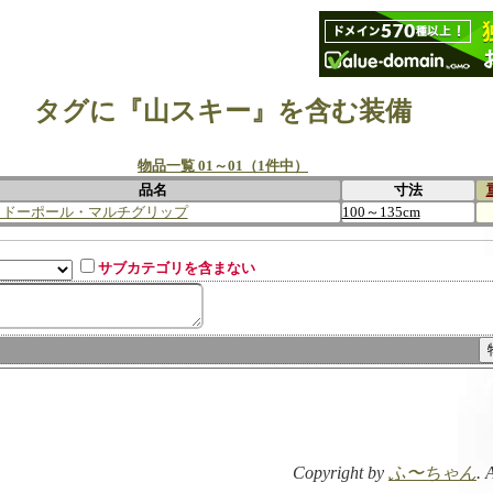
タグに『山スキー』を含む装備
物品一覧 01～01（1件中）
品名
寸法
メドーポール・マルチグリップ
100～135cm
サブカテゴリを含まない
Copyright by
ふ〜ちゃん
. 