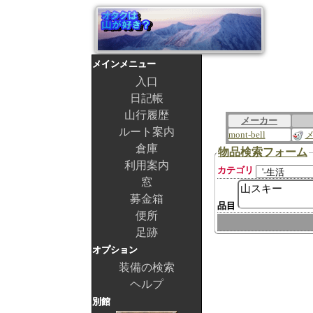
メインメニュー
入口
日記帳
山行履歴
メーカー
ルート案内
mont-bell
倉庫
物品検索フォーム
利用案内
カテゴリ
窓
募金箱
品目
便所
足跡
オプション
装備の検索
ヘルプ
別館