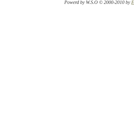
Powerd by W.S.O © 2000-2010 by
F