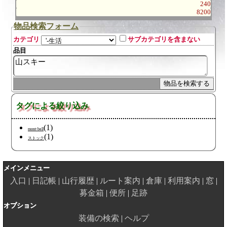
240
8200
物品検索フォーム
カテゴリ
サブカテゴリを含まない
品目
タグによる絞り込み
(1)
mont-bell
(1)
ストック
メインメニュー
入口
日記帳
山行履歴
ルート案内
倉庫
利用案内
窓
募金箱
便所
足跡
オプション
装備の検索
ヘルプ