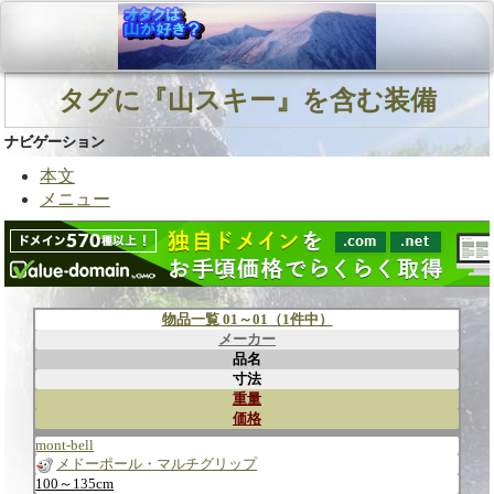
タグに『山スキー』を含む装備
ナビゲーション
本文
メニュー
物品一覧 01～01（1件中）
メーカー
品名
寸法
重量
価格
mont-bell
メドーポール・マルチグリップ
100～135cm