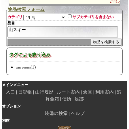
24415
物品検索フォーム
カテゴリ
サブカテゴリを含まない
品目
タグによる絞り込み
(1)
Black Diamond
メインメニュー
入口
日記帳
山行履歴
ルート案内
倉庫
利用案内
窓
募金箱
便所
足跡
オプション
装備の検索
ヘルプ
別館