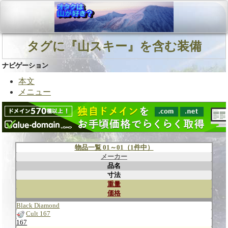
タグに『山スキー』を含む装備
ナビゲーション
本文
メニュー
物品一覧 01～01（1件中）
メーカー
品名
寸法
重量
価格
Black Diamond
Cult 167
167