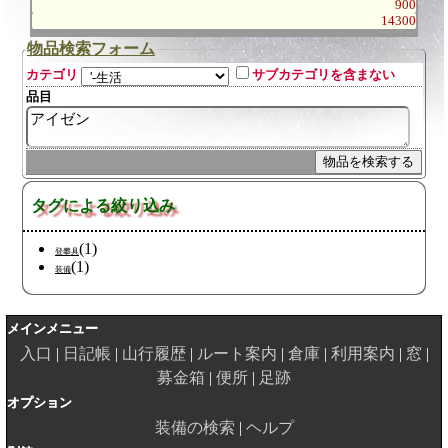
900
14300
物品検索フォーム
カテゴリ
サブカテゴリを含まない
品目
タグによる絞り込み
(1)
登攀具
(1)
装備
メインメニュー
入口
日記帳
山行履歴
ルート案内
倉庫
利用案内
窓
募金箱
便所
足跡
オプション
装備の検索
ヘルプ