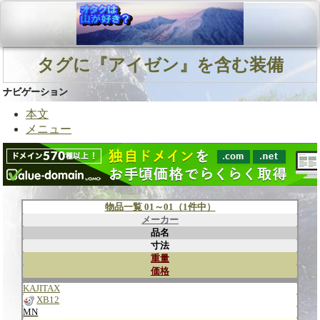
タグに『アイゼン』を含む装備
ナビゲーション
本文
メニュー
物品一覧 01～01（1件中）
メーカー
品名
寸法
重量
価格
KAJITAX
XB12
MN