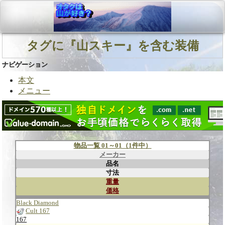
タグに『山スキー』を含む装備
ナビゲーション
本文
メニュー
物品一覧 01～01（1件中）
メーカー
品名
寸法
重量
価格
Black Diamond
Cult 167
167