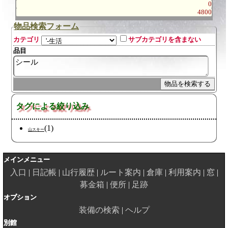
0
4800
物品検索フォーム
カテゴリ
サブカテゴリを含まない
品目
タグによる絞り込み
(1)
山スキー
メインメニュー
入口
日記帳
山行履歴
ルート案内
倉庫
利用案内
窓
募金箱
便所
足跡
オプション
装備の検索
ヘルプ
別館