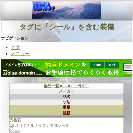
タグに『シール』を含む装備
ナビゲーション
本文
メニュー
物品一覧 01～01（1件中）
メーカー
品名
寸法
重量
価格
秀岳荘
オリジナルナイロン着脱シール
60mm