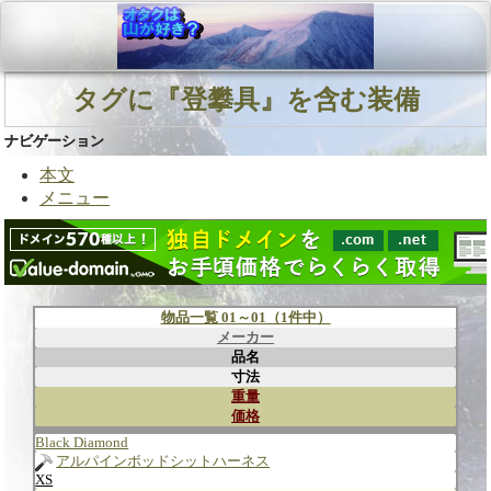
タグに『登攀具』を含む装備
ナビゲーション
本文
メニュー
物品一覧 01～01（1件中）
メーカー
品名
寸法
重量
価格
Black Diamond
アルパインボッドシットハーネス
XS