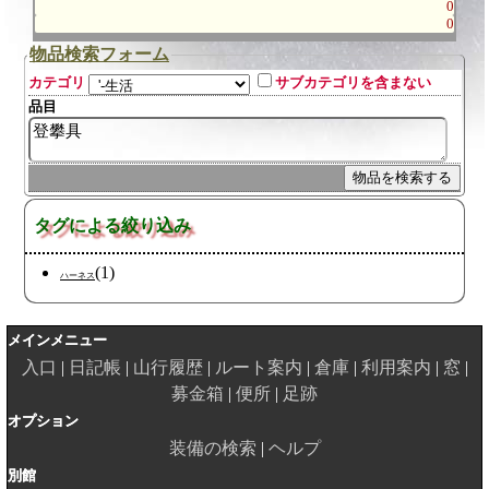
0
0
物品検索フォーム
カテゴリ
サブカテゴリを含まない
品目
タグによる絞り込み
(1)
ハーネス
メインメニュー
入口
日記帳
山行履歴
ルート案内
倉庫
利用案内
窓
募金箱
便所
足跡
オプション
装備の検索
ヘルプ
別館