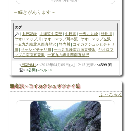
ヤオロマップ川ゴルジュ
～続きがあります～
タグ
山行記録
北海道中南部
中日高
一五九九峰
歴舟川
ヤオロマップ川
ヤオロマップ川本流
ヤオロマップ左沢
一五九九峰北東面直登沢
静内川
コイカクシュシビチャリ
川
サッシビチャリ川
一五九九峰南西面直登沢
ヤオロマ
ップ岳南面直登沢
一五九九峰北西面直登沢
日記:841
2013年04月09日(火) 12:15 更新
4599 閲
覧
公開レベル 1
無名沢～コイカクシュサツナイ岳
ふ～ちゃん