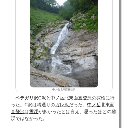
中ノ岳北東面直登沢
ペテガリ沢C沢
と
中ノ岳北東面直登沢
の探検に行
った。C沢は噂通りの
ガレ
沢
だった。
中ノ岳
北東面
直登沢
は
雪渓
が多かったとは言え、思ったほどの難
渓ではなかった。