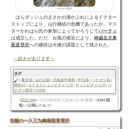
ペテガリ西沢
はらダッシュのまさかの漆かぶれによるドクター
ストップにより、山行継続の危機であったが、マス
ターかわはら氏の参加によってかろうじて
パーティ
は成立した。ただ、台風の接近により、
神威岳北東
面直登沢
への継続は今後の課題として残された。
～続きがあります～
タグ
夏合宿
山行記録
北海道中南部
中日高
ペテガリ岳
静内川
コイカクシュシビチャリ川
サッシビチャリ川
ペ
テガリ西沢
F2008
日記:496
2013年09月11日(水) 21:08 更新
2265 閲
覧
公開レベル 1
念願の一八三九峰南面直登沢