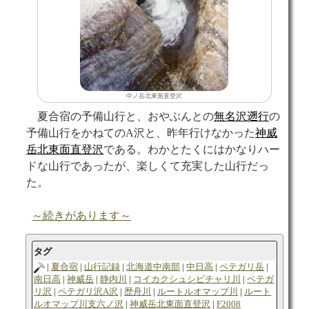
中ノ岳北東面直登沢
夏合宿の予備山行と、おやぶんとの
無名沢
遡行
の
予備山行をかねてのA沢と、昨年行けなかった
神威
岳北東面直登沢
である。わかとたくにはかなりハー
ドな山行であったが、楽しくて充実した山行だっ
た。
～続きがあります～
タグ
夏合宿
山行記録
北海道中南部
中日高
ペテガリ岳
南日高
神威岳
静内川
コイカクシュシビチャリ川
ペテガ
リ沢
ペテガリ沢A沢
歴舟川
ルートルオマップ川
ルート
ルオマップ川支六ノ沢
神威岳北東面直登沢
F2008