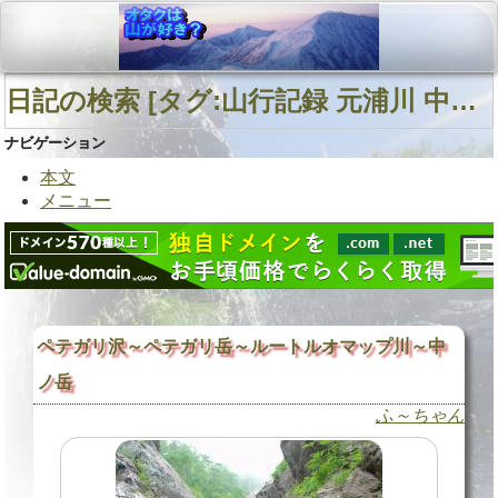
日記の検索 [タグ:山行記録 元浦川 中ノ岳 ルートルオマップ川支六ノ沢] 01～01(01件中)
ナビゲーション
本文
メニュー
ペテガリ沢～ペテガリ岳～ルートルオマップ川～中
ノ岳
ふ～ちゃん