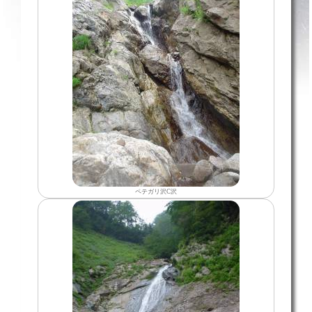
ペテガリ沢C沢