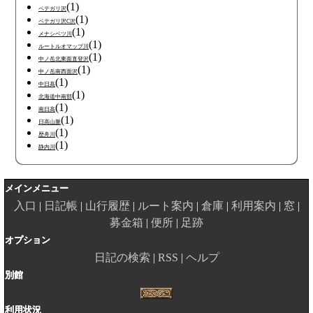
(1)
ペテガリ沢
(1)
ペテガリ沢C沢
(1)
メナシベツ川
(1)
ルートルオマップ川
(1)
中ノ岳北東面直登沢
(1)
中ノ岳南西面沢
(1)
中日高
(1)
北海道中南部
(1)
南日高
(1)
日高山脈
(1)
歴舟川
(1)
静内川
メインメニュー
入口
日記帳
山行履歴
ルート案内
倉庫
利用案内
窓
募金箱
便所
足跡
オプション
日記の検索
RSS
ヘルプ
別館
利用状況