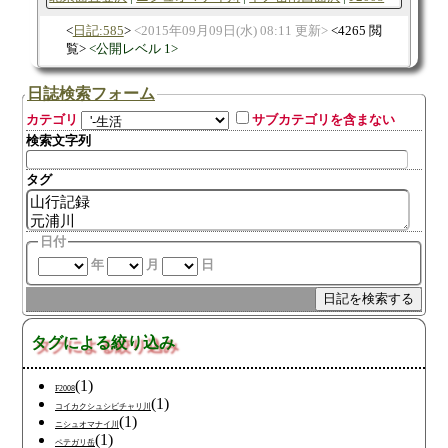
日記:585
2015年09月09日(水) 08:11 更新
4265 閲
覧
公開レベル 1
日誌検索フォーム
カテゴリ
サブカテゴリを含まない
検索文字列
タグ
日付
年
月
日
タグによる絞り込み
(1)
F2008
(1)
コイカクシュシビチャリ川
(1)
ニシュオマナイ川
(1)
ペテガリ岳