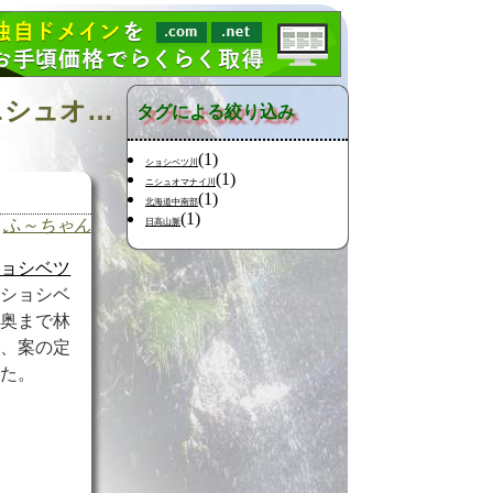
日記の検索 [タグ:山行記録 元浦川 ピリガイ山 南日高 ニシュオマナイ川/鹿追沢] 01～01(01件中)
タグによる絞り込み
(1)
ショシベツ川
(1)
ニシュオマナイ川
(1)
北海道中南部
(1)
ふ～ちゃん
日高山脈
ショシベツ
。ショシベ
、奥まで林
が、案の定
った。