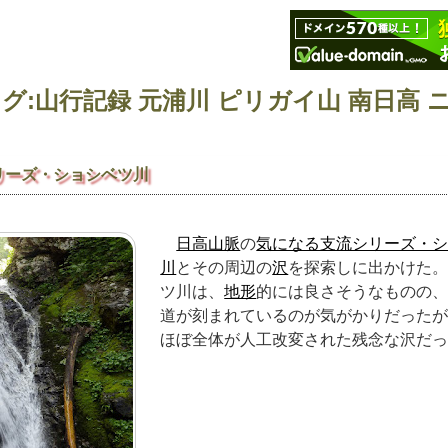
リーズ・ショシベツ川
日高山脈
の
気になる支流シリーズ・
川
とその周辺の
沢
を探索しに出かけた
ツ川は、
地形
的には良さそうなものの
道が刻まれているのが気がかりだった
ほぼ全体が人工改変された残念な沢だ