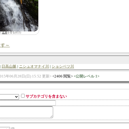
て
左岸
を登る(653)
ます～
日高山脈
ニシュオマナイ川
ショシベツ川
015年06月28日(日) 15:52 更新
2406 閲覧
公開レベル 1
サブカテゴリを含まない