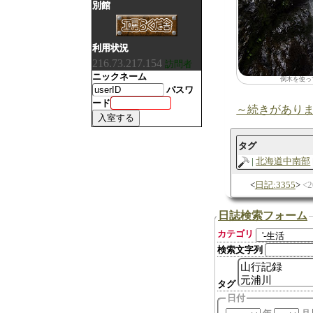
別館
利用状況
216.73.217.154
訪問者
ニックネーム
倒木を使っ
パスワ
ード
～続きがあり
タグ
北海道中南部
日記:3355
2
日誌検索フォーム
カテゴリ
検索文字列
タグ
日付