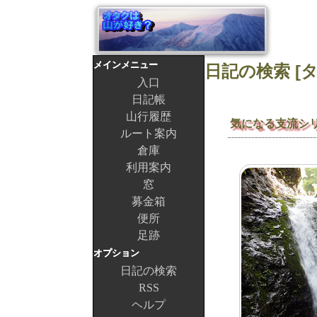
メインメニュー
入口
日記帳
山行履歴
気になる支流シ
ルート案内
倉庫
利用案内
窓
募金箱
便所
足跡
オプション
日記の検索
RSS
ヘルプ