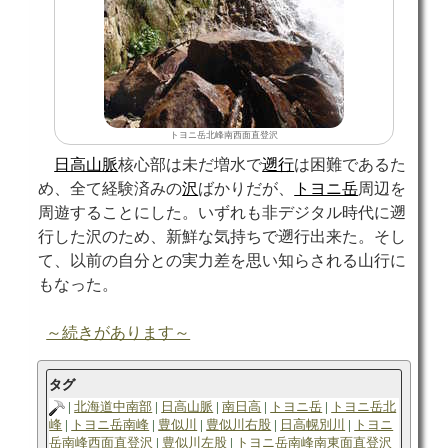
トヨニ岳北峰南西面直登沢
日高山脈
核心部は未だ増水で
遡行
は困難であるた
め、全て経験済みの
沢
ばかりだが、
トヨニ岳
周辺を
周遊することにした。いずれも非デジタル時代に遡
行した沢のため、新鮮な気持ちで遡行出来た。そし
て、以前の自分との実力差を思い知らされる山行に
もなった。
～続きがあります～
タグ
北海道中南部
日高山脈
南日高
トヨニ岳
トヨニ岳北
峰
トヨニ岳南峰
豊似川
豊似川右股
日高幌別川
トヨニ
岳南峰西面直登沢
豊似川左股
トヨニ岳南峰南東面直登沢