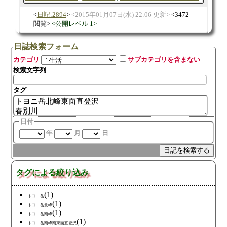
日記:2894
2015年01月07日(水) 22:06 更新
3472
閲覧
公開レベル 1
日誌検索フォーム
カテゴリ
サブカテゴリを含まない
検索文字列
タグ
日付
年
月
日
タグによる絞り込み
(1)
トヨニ岳
(1)
トヨニ岳北峰
(1)
トヨニ岳南峰
(1)
トヨニ岳南峰南東面直登沢