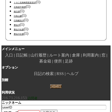
(1)
トヨニ岳南峰西面直登沢
(1)
北海道中南部
(1)
南日高
(1)
日高山脈
(1)
日高幌別川
(1)
豊似川
(1)
豊似川右股
(1)
豊似川左股
メインメニュー
入口
日記帳
山行履歴
ルート案内
倉庫
利用案内
窓
募金箱
便所
足跡
オプション
日記の検索
RSS
ヘルプ
別館
利用状況
216.73.216.153
訪問者
ニックネーム