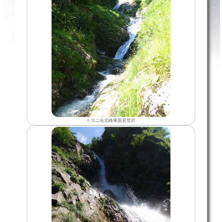
トヨニ岳北峰東面直登沢