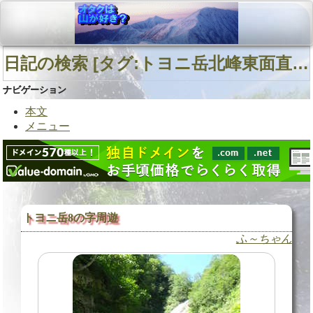
日記の検索 [タグ:トヨニ岳北峰東面直登沢 春別川 山行記録 トヨニ岳北峰南西面直登沢] 01～01(01件中)
ナビゲーション
本文
メニュー
トヨニ岳8の字周遊
ふ～ちゃん