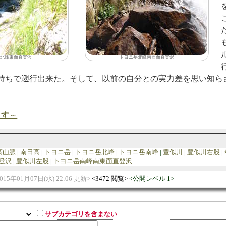
北峰東面直登沢
トヨニ岳北峰南西面直登沢
持ちで遡行出来た。そして、以前の自分との実力差を思い知ら
ます～
高山脈
南日高
トヨニ岳
トヨニ岳北峰
トヨニ岳南峰
豊似川
豊似川右股
登沢
豊似川左股
トヨニ岳南峰南東面直登沢
015年01月07日(水) 22:06 更新
3472 閲覧
公開レベル 1
サブカテゴリを含まない