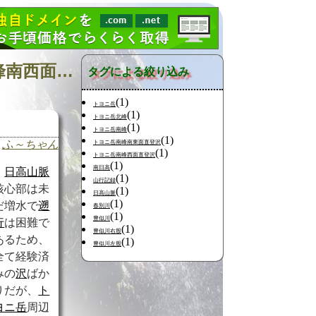
日記の検索 [タグ:トヨニ岳北峰東面直登沢 トヨニ岳北峰南西面直登沢 日高幌別川 北海道中南部] 01～01(01件中)
タグによる絞り込み
(1)
トヨニ岳
(1)
トヨニ岳北峰
(1)
トヨニ岳南峰
(1)
ふ～ちゃん
トヨニ岳南峰南東面直登沢
(1)
トヨニ岳南峰西面直登沢
(1)
南日高
日高山脈
(1)
山行記録
核心部は未
(1)
日高山脈
(1)
だ増水で
遡
春別川
(1)
豊似川
行
は困難で
(1)
豊似川右股
あるため、
(1)
豊似川左股
全て経験済
みの
沢
ばか
りだが、
ト
ヨニ岳
周辺