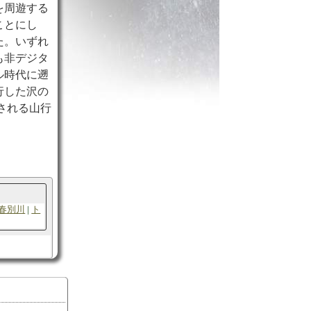
を周遊する
ことにし
た。いずれ
も非デジタ
ル時代に遡
行した沢の
される山行
春別川
ト