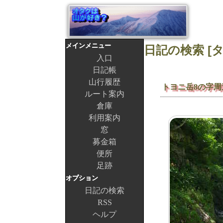
メインメニュー
入口
日記帳
山行履歴
トヨニ岳8の字周
ルート案内
倉庫
利用案内
窓
募金箱
便所
足跡
オプション
日記の検索
RSS
ヘルプ