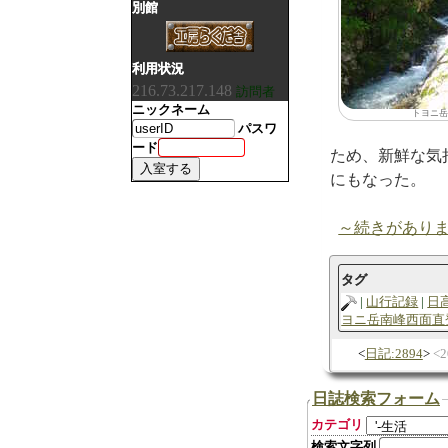
別館
利用状況
216.73.217.148
訪問者
ニックネーム
トヨニ岳
パスワ
ード
ため、新鮮な気
にもなった。
～続きがあり
タグ
山行記録
日
ヨニ岳南峰西面直
日記:2894
2
日誌検索フォーム
カテゴリ
検索文字列