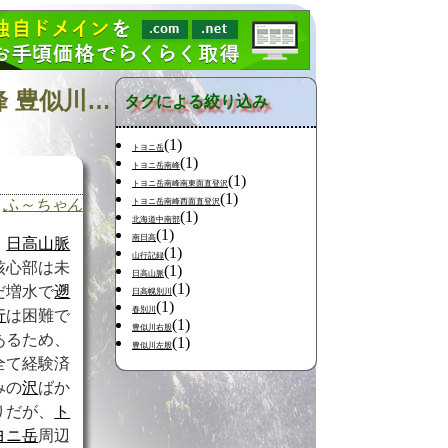
日記の検索 [タグ:トヨニ岳北峰東面直登沢 トヨニ岳北峰 豊似川 トヨニ岳北峰南西面直登沢] 01～01(01件中)
タグによる絞り込み
(1)
トヨニ岳
(1)
トヨニ岳南峰
(1)
トヨニ岳南峰南東面直登沢
(1)
ふ～ちゃん
トヨニ岳南峰西面直登沢
(1)
北海道中南部
(1)
南日高
日高山脈
(1)
山行記録
核心部は未
(1)
日高山脈
(1)
だ増水で
遡
日高幌別川
(1)
春別川
行
は困難で
(1)
豊似川右股
あるため、
(1)
豊似川左股
全て経験済
みの
沢
ばか
りだが、
ト
ヨニ岳
周辺