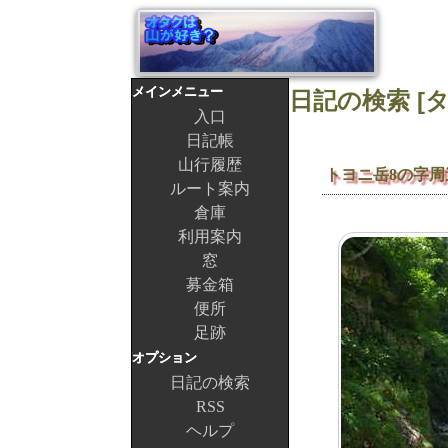
メインメニュー
入口
日記帳
山行履歴
トヨニ岳8の字周
ルート案内
倉庫
利用案内
窓
募金箱
便所
足跡
オプション
日記の検索
RSS
ヘルプ