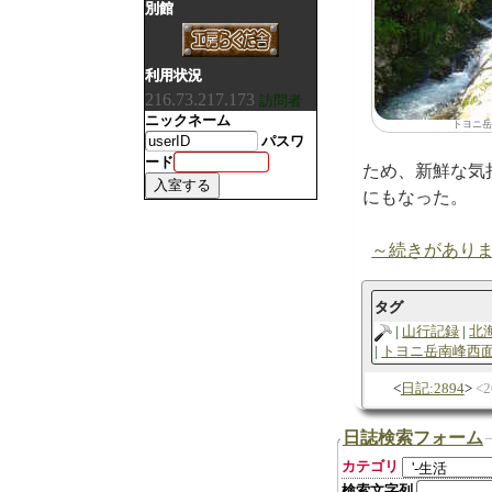
別館
利用状況
216.73.217.173
訪問者
ニックネーム
トヨニ岳
パスワ
ード
ため、新鮮な気
にもなった。
～続きがあり
タグ
山行記録
北
トヨニ岳南峰西
日記:2894
2
日誌検索フォーム
カテゴリ
検索文字列