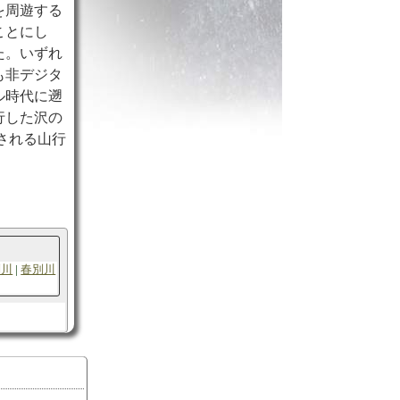
を周遊する
ことにし
た。いずれ
も非デジタ
ル時代に遡
行した沢の
される山行
別川
春別川