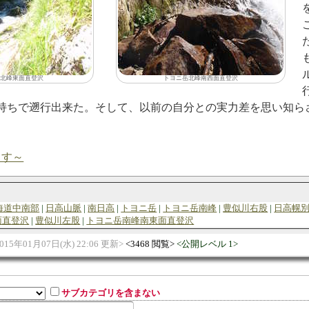
北峰東面直登沢
トヨニ岳北峰南西面直登沢
持ちで遡行出来た。そして、以前の自分との実力差を思い知ら
ます～
海道中南部
日高山脈
南日高
トヨニ岳
トヨニ岳南峰
豊似川右股
日高幌
面直登沢
豊似川左股
トヨニ岳南峰南東面直登沢
015年01月07日(水) 22:06 更新
3468 閲覧
公開レベル 1
サブカテゴリを含まない