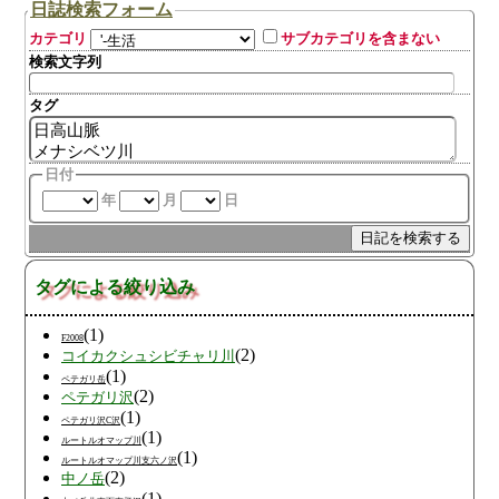
日誌検索フォーム
カテゴリ
サブカテゴリを含まない
検索文字列
タグ
日付
年
月
日
タグによる絞り込み
(1)
F2008
(2)
コイカクシュシビチャリ川
(1)
ペテガリ岳
(2)
ペテガリ沢
(1)
ペテガリ沢C沢
(1)
ルートルオマップ川
(1)
ルートルオマップ川支六ノ沢
(2)
中ノ岳
(1)