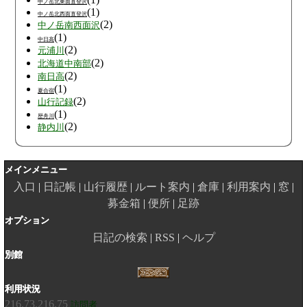
中ノ岳北東面直登沢
(1)
中ノ岳北西面直登沢
(2)
中ノ岳南西面沢
(1)
中日高
(2)
元浦川
(2)
北海道中南部
(2)
南日高
(1)
夏合宿
(2)
山行記録
(1)
歴舟川
(2)
静内川
メインメニュー
入口
日記帳
山行履歴
ルート案内
倉庫
利用案内
窓
募金箱
便所
足跡
オプション
日記の検索
RSS
ヘルプ
別館
利用状況
216.73.216.75
訪問者