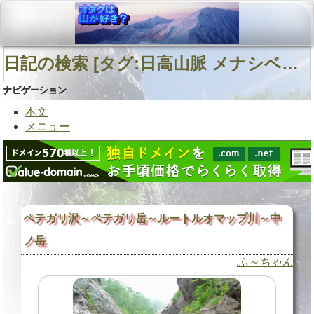
日記の検索 [タグ:日高山脈 メナシベツ川 ニシュオマナイ川] 01～02(02件中)
ナビゲーション
本文
メニュー
ペテガリ沢～ペテガリ岳～ルートルオマップ川～中
ノ岳
ふ～ちゃん