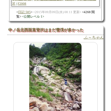
沢
F2008
日記:585
2015年09月09日(水) 08:11 更新
4268 閲
覧
公開レベル 1
中ノ岳北西面直登沢はまだ雪渓が多かった
ふ～ちゃん