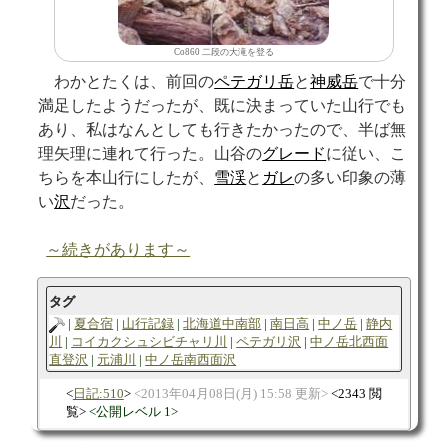
Co860 二段の大滝を登る
わかとたくは、前回の
ペテガリ岳
と
神威岳
で十分
満足したようだったが、既に決まっていた山行でも
あり、私はなんとしても行きたかったので、半ば無
理矢理に連れて行った。山谷の
グレード
に従い、こ
ちらを本山行にしたが、
雪渓
と
ガレ
の多い印象の薄
い
沢
だった。
～続きがあります～
タグ
夏合宿
山行記録
北海道中南部
南日高
中ノ岳
静内
川
コイカクシュシビチャリ川
ペテガリ沢
中ノ岳北西面
直登沢
元浦川
中ノ岳南西面沢
日記:510
2013年04月08日(月) 15:58 更新
2343 閲
覧
公開レベル 1