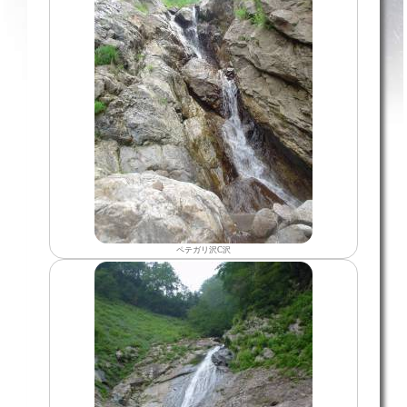
ペテガリ沢C沢