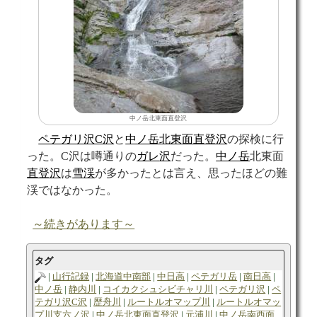
中ノ岳北東面直登沢
ペテガリ沢C沢
と
中ノ岳北東面直登沢
の探検に行
った。C沢は噂通りの
ガレ
沢
だった。
中ノ岳
北東面
直登沢
は
雪渓
が多かったとは言え、思ったほどの難
渓ではなかった。
～続きがあります～
タグ
山行記録
北海道中南部
中日高
ペテガリ岳
南日高
中ノ岳
静内川
コイカクシュシビチャリ川
ペテガリ沢
ペ
テガリ沢C沢
歴舟川
ルートルオマップ川
ルートルオマッ
プ川支六ノ沢
中ノ岳北東面直登沢
元浦川
中ノ岳南西面