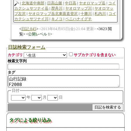
北海道中南部
日高山脈
中日高
ヤオロマップ岳
コイ
カクシュサツナイ岳
歴舟川
ヤオロマップ川
ヤオロマッ
プ左沢
ヤオロマップ岳北東面直登沢
十勝川
札内川
コイ
カクシュサツナイ川
キノコ
ベニハナイグチ
日記:845
2013年04月05日(金) 21:04 更新
3623 閲
覧
公開レベル 1
日誌検索フォーム
カテゴリ
サブカテゴリを含まない
検索文字列
タグ
日付
年
月
日
タグによる絞り込み