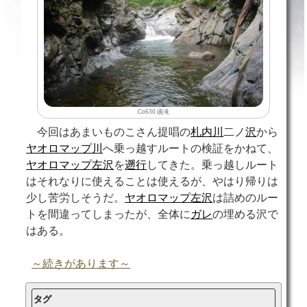
Co630 函滝
今回はあまいものこさん提唱の
札内川
二ノ
沢
から
ヤオロマップ川
へ乗っ越すルートの検証をかねて、
ヤオロマップ左沢
を
遡行
してきた。乗っ越しルート
はそれなりに使えることは使えるが、やはり帰りは
少し苦労しそうだ。
ヤオロマップ左沢
は詰めのルー
トを間違ってしまったが、全体に
ガレ
の埋める沢で
はある。
～続きがあります～
タグ