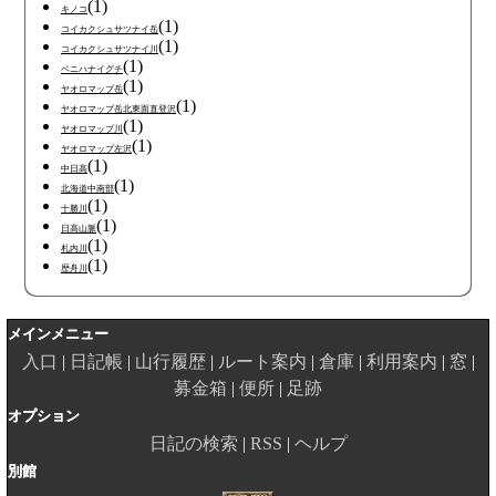
(1)
キノコ
(1)
コイカクシュサツナイ岳
(1)
コイカクシュサツナイ川
(1)
ベニハナイグチ
(1)
ヤオロマップ岳
(1)
ヤオロマップ岳北東面直登沢
(1)
ヤオロマップ川
(1)
ヤオロマップ左沢
(1)
中日高
(1)
北海道中南部
(1)
十勝川
(1)
日高山脈
(1)
札内川
(1)
歴舟川
メインメニュー
入口
日記帳
山行履歴
ルート案内
倉庫
利用案内
窓
募金箱
便所
足跡
オプション
日記の検索
RSS
ヘルプ
別館