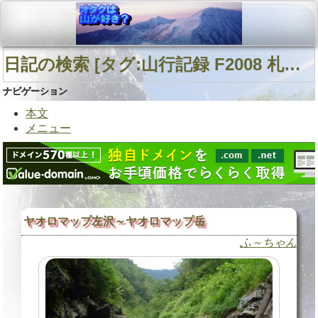
日記の検索 [タグ:山行記録 F2008 札内川二ノ沢乗越 ヤオロマップ川本流] 01～01(01件中)
ナビゲーション
本文
メニュー
ヤオロマップ左沢～ヤオロマップ岳
ふ～ちゃん