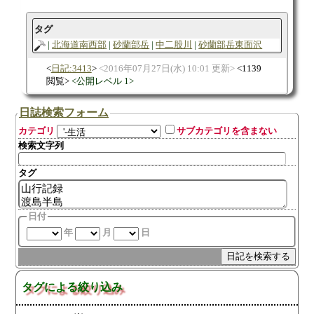
タグ
北海道南西部
砂蘭部岳
中二股川
砂蘭部岳東面沢
日記:3413
2016年07月27日(水) 10:01 更新
1139
閲覧
公開レベル 1
日誌検索フォーム
カテゴリ
サブカテゴリを含まない
検索文字列
タグ
日付
年
月
日
タグによる絞り込み