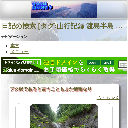
日記の検索 [タグ:山行記録 渡島半島 砂蘭部岳南面沢 渡島半島中部 野田生川] 01～01(01件中)
ナビゲーション
本文
メニュー
ブタ沢であると言うこともまた情報なり
ふ～ちゃん