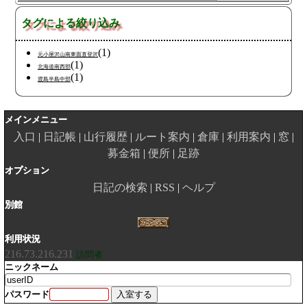
タグによる絞り込み
(1)
元小屋沢山南東面直登沢
(1)
北海道南西部
(1)
渡島半島中部
メインメニュー
入口
日記帳
山行履歴
ルート案内
倉庫
利用案内
窓
募金箱
便所
足跡
オプション
日記の検索
RSS
ヘルプ
別館
利用状況
216.73.216.231
訪問者
ニックネーム
パスワード