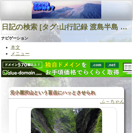
日記の検索 [タグ:山行記録 渡島半島 元小屋沢山 相沼内川] 01～01(01件中)
ナビゲーション
本文
メニュー
元小屋沢山という盲点にハッとさせられ
ふ～ちゃん