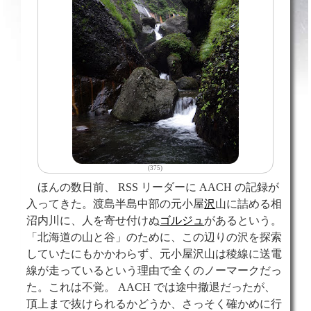
(375)
ほんの数日前、 RSS リーダーに AACH の記録が
入ってきた。渡島半島中部の元小屋
沢
山に詰める相
沼内川に、人を寄せ付けぬ
ゴルジュ
があるという。
「北海道の山と谷」のために、この辺りの沢を探索
していたにもかかわらず、元小屋沢山は稜線に送電
線が走っているという理由で全くのノーマークだっ
た。これは不覚。 AACH では途中撤退だったが、
頂上まで抜けられるかどうか、さっそく確かめに行