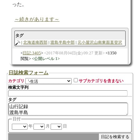
った。
～続きがあります～
タグ
北海道南西部
渡島半島中部
元小屋沢山南東面直登沢
日記:3405
2017年08月04日(金) 09:27 更新
1350
閲覧
公開レベル 1
日誌検索フォーム
カテゴリ
サブカテゴリを含まない
検索文字列
タグ
日付
年
月
日