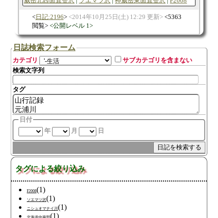
威岳北西面直登沢
ソエマツ沢
神威岳東面直登沢
F2008
日記:2196
2014年10月25日(土) 12:29 更新
5363
閲覧
公開レベル 1
日誌検索フォーム
カテゴリ
サブカテゴリを含まない
検索文字列
タグ
日付
年
月
日
タグによる絞り込み
(1)
F2008
(1)
ソエマツ沢
(1)
ニシュオマナイ川
(1)
北海道中南部