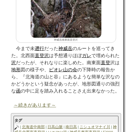
神威岳南東面直登沢
今まで未
遡行
だった
神威岳
のルートを巡ってき
た。北西面
直登沢
は予想通りほぼ
ガレ
で埋められた
沢
だったが、それなりに楽しめた。南東面
直登
沢は
地形
図の様子や、
ピオレ山の会
の下降時の報告か
ら、『北海道の山と谷』にあるような簡単な沢なの
かどうかという疑念があったが、地形図通りの強烈
な
函
の中に足を踏み入れることさえ出来なかった。
～続きがあります～
タグ
北海道中南部
日高山脈
南日高
ニシュオマナイ川
神