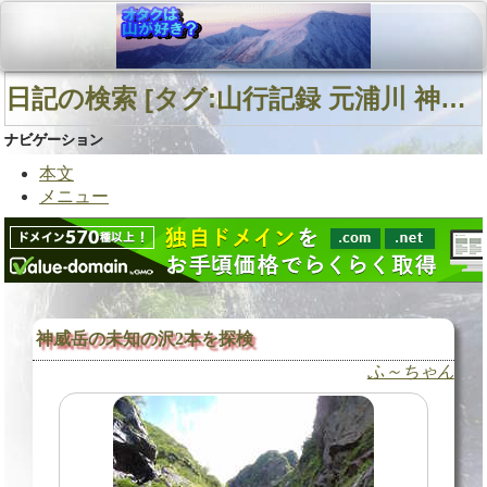
日記の検索 [タグ:山行記録 元浦川 神威岳 神威岳南東面直登沢] 01～01(01件中)
ナビゲーション
本文
メニュー
神威岳の未知の沢2本を探検
ふ～ちゃん