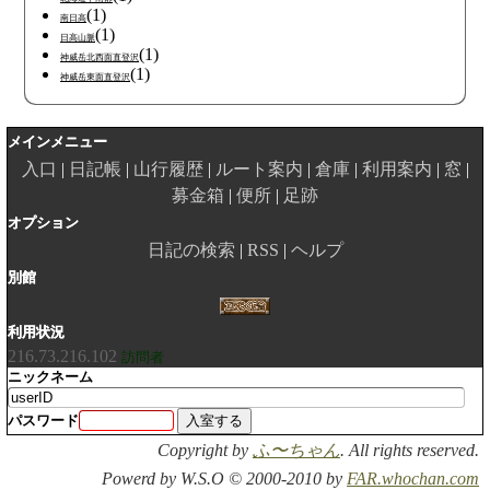
(1)
南日高
(1)
日高山脈
(1)
神威岳北西面直登沢
(1)
神威岳東面直登沢
メインメニュー
入口
日記帳
山行履歴
ルート案内
倉庫
利用案内
窓
募金箱
便所
足跡
オプション
日記の検索
RSS
ヘルプ
別館
利用状況
216.73.216.102
訪問者
ニックネーム
パスワード
Copyright by
ふ〜ちゃん
. All rights reserved.
Powerd by W.S.O © 2000-2010 by
FAR.whochan.com