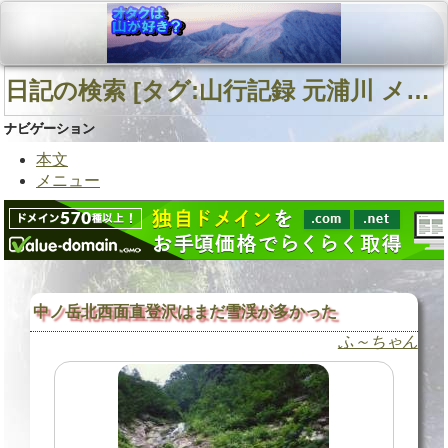
日記の検索 [タグ:山行記録 元浦川 メナシベツ川 中ノ岳北西面直登沢] 01～01(01件中)
ナビゲーション
本文
メニュー
中ノ岳北西面直登沢はまだ雪渓が多かった
ふ～ちゃん