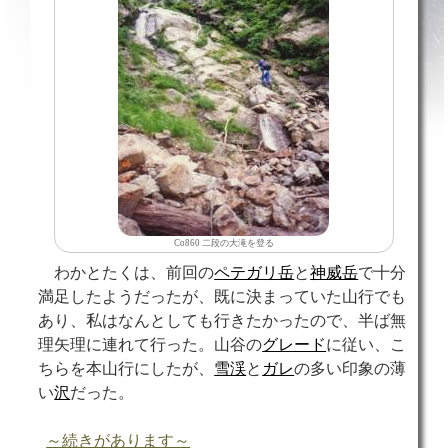
Co860 二段の大滝を登る
わかとたくは、前回の
ペテガリ岳
と
神威岳
で十分
満足したようだったが、既に決まっていた山行でも
あり、私はなんとしても行きたかったので、半ば無
理矢理に連れて行った。山谷の
グレード
に従い、こ
ちらを本山行にしたが、
雪渓
と
ガレ
の多い印象の薄
い
沢
だった。
～続きがあります～