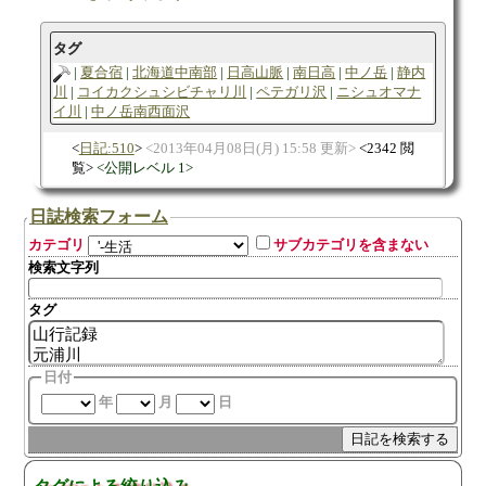
タグ
夏合宿
北海道中南部
日高山脈
南日高
中ノ岳
静内
川
コイカクシュシビチャリ川
ペテガリ沢
ニシュオマナ
イ川
中ノ岳南西面沢
日記:510
2013年04月08日(月) 15:58 更新
2342 閲
覧
公開レベル 1
日誌検索フォーム
カテゴリ
サブカテゴリを含まない
検索文字列
タグ
日付
年
月
日