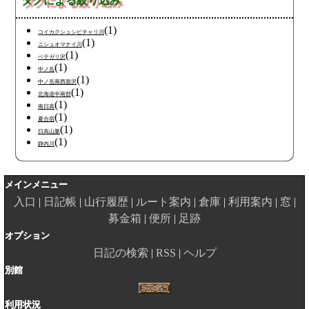
タグによる絞り込み
(1)
コイカクシュシビチャリ川
(1)
ニシュオマナイ川
(1)
ペテガリ沢
(1)
中ノ岳
(1)
中ノ岳南西面沢
(1)
北海道中南部
(1)
南日高
(1)
夏合宿
(1)
日高山脈
(1)
静内川
メインメニュー
入口
日記帳
山行履歴
ルート案内
倉庫
利用案内
窓
募金箱
便所
足跡
オプション
日記の検索
RSS
ヘルプ
別館
利用状況