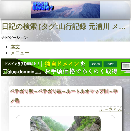
日記の検索 [タグ:山行記録 元浦川 メナシベツ川 ニシュオマナイ川] 01～02(02件中)
ナビゲーション
本文
メニュー
ペテガリ沢～ペテガリ岳～ルートルオマップ川～中
ノ岳
ふ～ちゃん