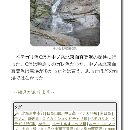
中ノ岳北東面直登沢
ペテガリ沢C沢
と
中ノ岳北東面直登沢
の探検に行
った。C沢は噂通りの
ガレ
沢
だった。
中ノ岳
北東面
直登沢
は
雪渓
が多かったとは言え、思ったほどの難
渓ではなかった。
～続きがあります～
タグ
北海道中南部
日高山脈
中日高
ペテガリ岳
南日高
中ノ岳
静内川
コイカクシュシビチャリ川
ペテガリ沢
ペ
テガリ沢C沢
歴舟川
ルートルオマップ川
ルートルオマッ
プ川支六ノ沢
中ノ岳北東面直登沢
中ノ岳南西面沢
F2008