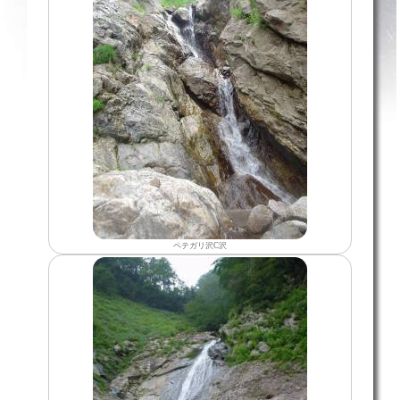
ペテガリ沢C沢