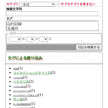
カテゴリ
サブカテゴリを含まない
検索文字列
タグ
日付
年
月
日
タグによる絞り込み
(1)
F2008
(2)
コイカクシュシビチャリ川
(1)
ペテガリ岳
(2)
ペテガリ沢
(1)
ペテガリ沢C沢
(1)
ルートルオマップ川
(1)
ルートルオマップ川支六ノ沢
(2)
中ノ岳
(1)
中ノ岳北東面直登沢
(1)