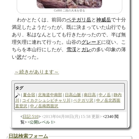
Co860 二段の大滝を登る
わかとたくは、前回の
ペテガリ岳
と
神威岳
で十分
満足したようだったが、既に決まっていた山行でも
あり、私はなんとしても行きたかったので、半ば無
理矢理に連れて行った。山谷の
グレード
に従い、こ
ちらを本山行にしたが、
雪渓
と
ガレ
の多い印象の薄
い
沢
だった。
～続きがあります～
タグ
夏合宿
北海道中南部
日高山脈
南日高
中ノ岳
静内
川
コイカクシュシビチャリ川
ペテガリ沢
中ノ岳北西面
直登沢
中ノ岳南西面沢
日記:510
2013年04月08日(月) 15:58 更新
2340 閲
覧
公開レベル 1
日誌検索フォーム