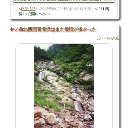
日記:585
2015年09月09日(水) 08:11 更新
4261 閲
覧
公開レベル 1
中ノ岳北西面直登沢はまだ雪渓が多かった
ふ～ちゃん