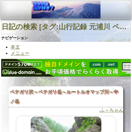
日記の検索 [タグ:山行記録 元浦川 ペテガリ沢 ルートルオマップ川支六ノ沢] 01～01(01件中)
ナビゲーション
本文
メニュー
ペテガリ沢～ペテガリ岳～ルートルオマップ川～中
ノ岳
ふ～ちゃん