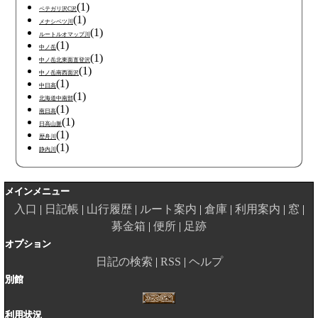
(1)
ペテガリ沢C沢
(1)
メナシベツ川
(1)
ルートルオマップ川
(1)
中ノ岳
(1)
中ノ岳北東面直登沢
(1)
中ノ岳南西面沢
(1)
中日高
(1)
北海道中南部
(1)
南日高
(1)
日高山脈
(1)
歴舟川
(1)
静内川
メインメニュー
入口
日記帳
山行履歴
ルート案内
倉庫
利用案内
窓
募金箱
便所
足跡
オプション
日記の検索
RSS
ヘルプ
別館
利用状況