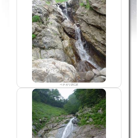
ペテガリ沢C沢