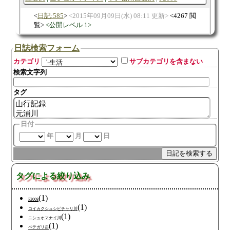
日記:585
2015年09月09日(水) 08:11 更新
4267 閲
覧
公開レベル 1
日誌検索フォーム
カテゴリ
サブカテゴリを含まない
検索文字列
タグ
日付
年
月
日
タグによる絞り込み
(1)
F2008
(1)
コイカクシュシビチャリ川
(1)
ニシュオマナイ川
(1)
ペテガリ岳