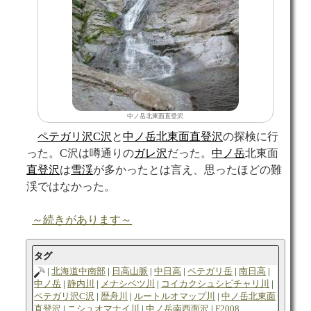
中ノ岳北東面直登沢
ペテガリ沢C沢
と
中ノ岳北東面直登沢
の探検に行
った。C沢は噂通りの
ガレ
沢
だった。
中ノ岳
北東面
直登沢
は
雪渓
が多かったとは言え、思ったほどの難
渓ではなかった。
～続きがあります～
タグ
北海道中南部
日高山脈
中日高
ペテガリ岳
南日高
中ノ岳
静内川
メナシベツ川
コイカクシュシビチャリ川
ペテガリ沢C沢
歴舟川
ルートルオマップ川
中ノ岳北東面
直登沢
ニシュオマナイ川
中ノ岳南西面沢
F2008