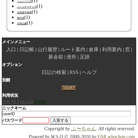
(1)
ショシベツ川
(1)
ニシュオマナイ川
(1)
北海道中南部
(1)
南日高
(1)
日高山脈
メインメニュー
入口
日記帳
山行履歴
ルート案内
倉庫
利用案内
窓
募金箱
便所
足跡
オプション
日記の検索
RSS
ヘルプ
別館
利用状況
216.73.216.133
訪問者
ニックネーム
パスワード
Copyright by
ふ〜ちゃん
. All rights reserved.
Powerd by W.S.O © 2000-2010 by
FAR.whochan.com