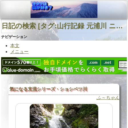
日記の検索 [タグ:山行記録 元浦川 ニシュオマナイ川/鹿追沢 ピリガイ山] 01～01(01件中)
ナビゲーション
本文
メニュー
気になる支流シリーズ・ショシベツ川
ふ～ちゃん