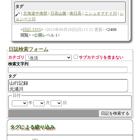
タグ
北海道中南部
日高山脈
南日高
ニシュオマナイ川
シ
ョシベツ川
日記:3355
2015年06月28日(日) 15:52 更新
2408
閲覧
公開レベル 1
日誌検索フォーム
カテゴリ
サブカテゴリを含まない
検索文字列
タグ
日付
年
月
日
タグによる絞り込み