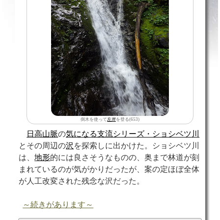
倒木を使って
左岸
を登る(653)
日高山脈
の
気になる支流シリーズ・ショシベツ川
とその周辺の
沢
を探索しに出かけた。ショシベツ川
は、
地形
的には良さそうなものの、奥まで林道が刻
まれているのが気がかりだったが、案の定ほぼ全体
が人工改変された残念な沢だった。
～続きがあります～