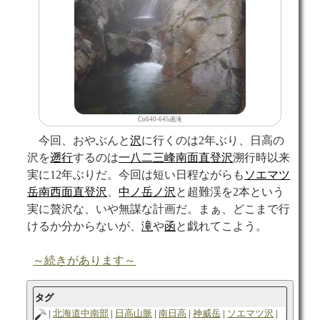
Co640-645函滝
今回、おやぶんと
沢
に行くのは2年ぶり、日高の
沢を
遡行
するのは
一八二三峰南面直登沢
溯行時以来
実に12年ぶりだ。今回は短い日程ながらも
ソエマツ
岳南西面直登沢
、
中ノ岳ノ沢
と超難渓を2本という
実に贅沢な、いや無謀な計画だ。まぁ、どこまで行
けるか分からないが、
滝
や
函
と戯れてこよう。
～続きがあります～
タグ
北海道中南部
日高山脈
南日高
神威岳
ソエマツ沢