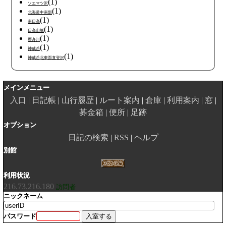
(1)
ソエマツ沢
(1)
北海道中南部
(1)
南日高
(1)
日高山脈
(1)
歴舟川
(1)
神威岳
(1)
神威岳北東面直登沢
メインメニュー
入口
日記帳
山行履歴
ルート案内
倉庫
利用案内
窓
募金箱
便所
足跡
オプション
日記の検索
RSS
ヘルプ
別館
利用状況
216.73.216.180
訪問者
ニックネーム
パスワード