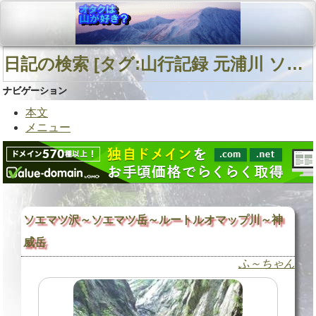
日記の検索 [タグ:山行記録 元浦川 ソエマツ岳 ルートルオマップ川] 01～01(01件中)
ナビゲーション
本文
メニュー
ソエマツ沢～ソエマツ岳～ルートルオマップ川～神
威岳
ふ～ちゃん