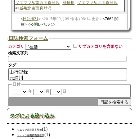
ソエマツ岳南西面直登沢
歴舟川
ソエマツ岳北面直登沢
神威岳北東面直登沢
日記:821
2015年09月09日(水) 08:14 更新
7662 閲
覧
公開レベル 1
日誌検索フォーム
カテゴリ
サブカテゴリを含まない
検索文字列
タグ
日付
年
月
日
タグによる絞り込み
(1)
ソエマツ岳北面直登沢
(1)
ソエマツ岳南西面直登沢