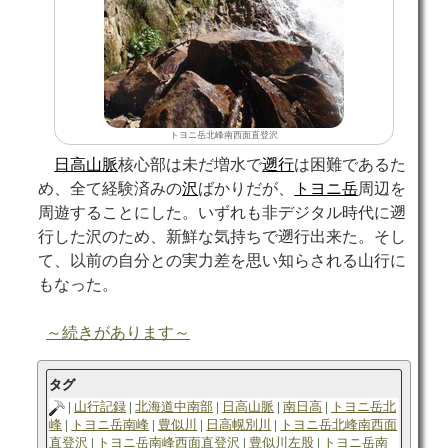
トヨニ岳北峰南西面直登沢
日高山脈
核心部は未だ増水で
遡行
は困難であるた
め、全て経験済みの
沢
ばかりだが、
トヨニ岳
周辺を
周遊することにした。いずれも非デジタル時代に遡
行した沢のため、新鮮な気持ちで遡行出来た。そし
て、以前の自分との実力差を思い知らされる山行に
もなった。
～続きがあります～
タグ
山行記録
北海道中南部
日高山脈
南日高
トヨニ岳北
峰
トヨニ岳南峰
豊似川
日高幌別川
トヨニ岳北峰南西面
直登沢
トヨニ岳南峰西面直登沢
豊似川左股
トヨニ岳南