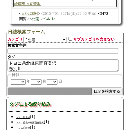
峰南東面直登沢
日記:2894
2015年01月07日(水) 22:06 更新
3472
閲覧
公開レベル 1
日誌検索フォーム
カテゴリ
サブカテゴリを含まない
検索文字列
タグ
日付
年
月
日
タグによる絞り込み
(1)
トヨニ岳北峰
(1)
トヨニ岳北峰南西面直登沢
(1)
トヨニ岳南峰