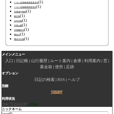
(1)
トヨニ岳南峰南東面直登沢
(1)
トヨニ岳南峰西面直登沢
(1)
北海道中南部
(1)
南日高
(1)
山行記録
(1)
日高山脈
(1)
日高幌別川
(1)
豊似川
(1)
豊似川左股
メインメニュー
入口
日記帳
山行履歴
ルート案内
倉庫
利用案内
窓
募金箱
便所
足跡
オプション
日記の検索
RSS
ヘルプ
別館
利用状況
216.73.216.237
訪問者
ニックネーム