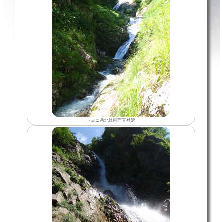
トヨニ岳北峰東面直登沢