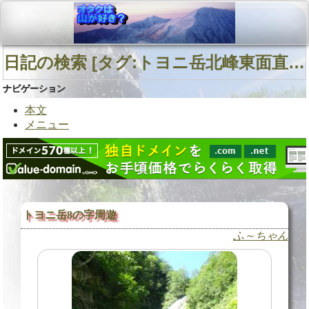
日記の検索 [タグ:トヨニ岳北峰東面直登沢 春別川 豊似川右股 トヨニ岳] 01～01(01件中)
ナビゲーション
本文
メニュー
トヨニ岳8の字周遊
ふ～ちゃん