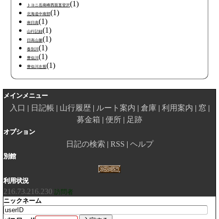
(1)
トヨニ岳南峰西面直登沢
(1)
北海道中南部
(1)
南日高
(1)
山行記録
(1)
日高山脈
(1)
春別川
(1)
豊似川
(1)
豊似川左股
メインメニュー
入口
日記帳
山行履歴
ルート案内
倉庫
利用案内
窓
募金箱
便所
足跡
オプション
日記の検索
RSS
ヘルプ
別館
利用状況
216.73.216.230
訪問者
ニックネーム