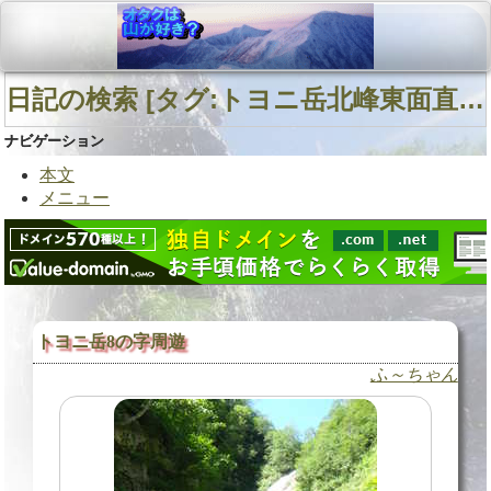
日記の検索 [タグ:トヨニ岳北峰東面直登沢 トヨニ岳北峰南西面直登沢 日高幌別川 豊似川右股] 01～01(01件中)
ナビゲーション
本文
メニュー
トヨニ岳8の字周遊
ふ～ちゃん