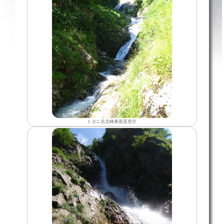
トヨニ岳北峰東面直登沢