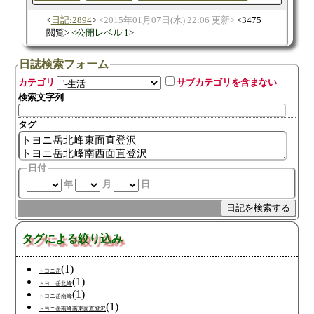
日記:2894
2015年01月07日(水) 22:06 更新
3475
閲覧
公開レベル 1
日誌検索フォーム
カテゴリ
サブカテゴリを含まない
検索文字列
タグ
日付
年
月
日
タグによる絞り込み
(1)
トヨニ岳
(1)
トヨニ岳北峰
(1)
トヨニ岳南峰
(1)
トヨニ岳南峰南東面直登沢