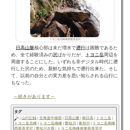
トヨニ岳北峰南西面直登沢
日高山脈
核心部は未だ増水で
遡行
は困難であるた
め、全て経験済みの
沢
ばかりだが、
トヨニ岳
周辺を
周遊することにした。いずれも非デジタル時代に遡
行した沢のため、新鮮な気持ちで遡行出来た。そし
て、以前の自分との実力差を思い知らされる山行に
もなった。
～続きがあります～
タグ
山行記録
北海道中南部
日高山脈
南日高
トヨニ岳
トヨニ岳北峰
トヨニ岳南峰
豊似川
春別川
トヨニ岳南峰
西面直登沢
豊似川左股
トヨニ岳南峰南東面直登沢