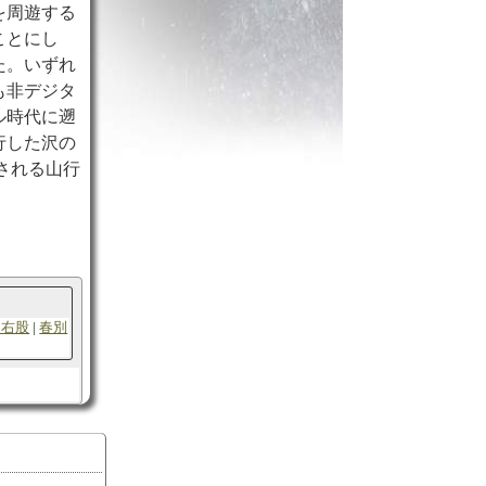
を周遊する
ことにし
た。いずれ
も非デジタ
ル時代に遡
行した沢の
される山行
川右股
春別