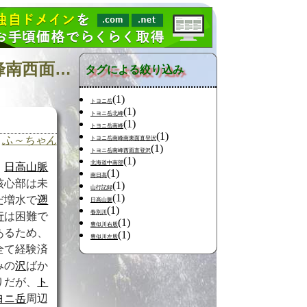
日記の検索 [タグ:トヨニ岳北峰東面直登沢 トヨニ岳北峰南西面直登沢 日高幌別川 豊似川] 01～01(01件中)
タグによる絞り込み
(1)
トヨニ岳
(1)
トヨニ岳北峰
(1)
トヨニ岳南峰
(1)
ふ～ちゃん
トヨニ岳南峰南東面直登沢
(1)
トヨニ岳南峰西面直登沢
(1)
北海道中南部
日高山脈
(1)
南日高
核心部は未
(1)
山行記録
(1)
だ増水で
遡
日高山脈
(1)
春別川
行
は困難で
(1)
豊似川右股
あるため、
(1)
豊似川左股
全て経験済
みの
沢
ばか
りだが、
ト
ヨニ岳
周辺