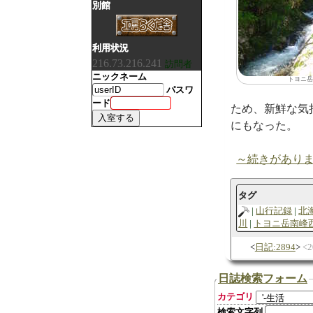
別館
利用状況
216.73.216.241
訪問者
ニックネーム
トヨニ岳
パスワ
ード
ため、新鮮な気
にもなった。
～続きがあり
タグ
山行記録
北
川
トヨニ岳南峰
日記:2894
2
日誌検索フォーム
カテゴリ
検索文字列