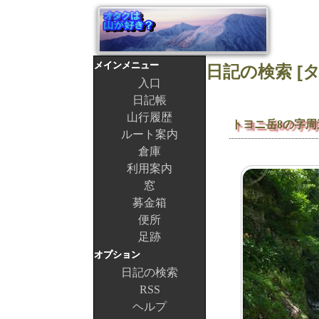
メインメニュー
入口
日記帳
山行履歴
トヨニ岳8の字周
ルート案内
倉庫
利用案内
窓
募金箱
便所
足跡
オプション
日記の検索
RSS
ヘルプ