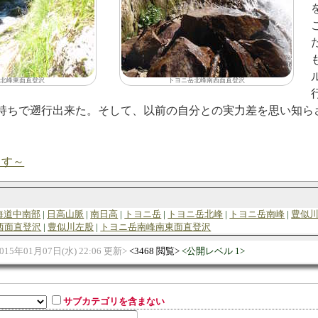
北峰東面直登沢
トヨニ岳北峰南西面直登沢
持ちで遡行出来た。そして、以前の自分との実力差を思い知ら
ます～
海道中南部
日高山脈
南日高
トヨニ岳
トヨニ岳北峰
トヨニ岳南峰
豊似
西面直登沢
豊似川左股
トヨニ岳南峰南東面直登沢
015年01月07日(水) 22:06 更新
3468 閲覧
公開レベル 1
サブカテゴリを含まない