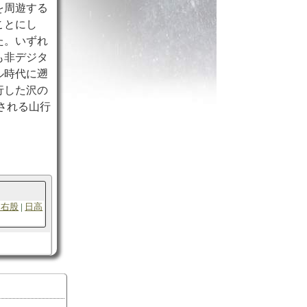
を周遊する
ことにし
た。いずれ
も非デジタ
ル時代に遡
行した沢の
される山行
川右股
日高