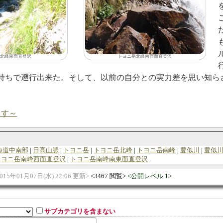
北峰東面直登沢
トヨニ岳北峰南西面直登沢
持ちで遡行出来た。そして、以前の自分との実力差を思い知ら
ます～
海道中南部
日高山脈
トヨニ岳
トヨニ岳北峰
トヨニ岳南峰
豊似川
豊似
トヨニ岳南峰西面直登沢
トヨニ岳南峰南東面直登沢
015年01月07日(水) 22:06 更新
3467 閲覧
公開レベル 1
サブカテゴリを含まない