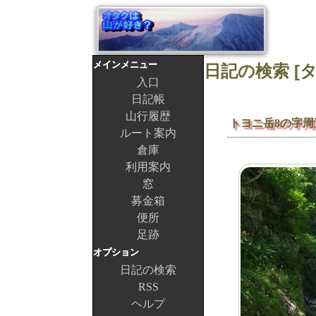
メインメニュー
入口
日記帳
山行履歴
トヨニ岳8の字周
ルート案内
倉庫
利用案内
窓
募金箱
便所
足跡
オプション
日記の検索
RSS
ヘルプ