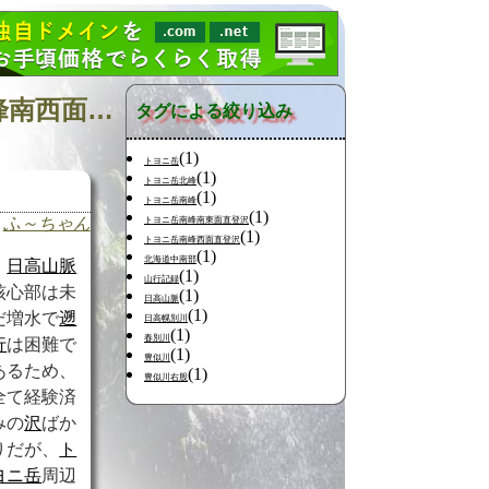
日記の検索 [タグ:トヨニ岳北峰東面直登沢 トヨニ岳北峰南西面直登沢 南日高 豊似川左股] 01～01(01件中)
タグによる絞り込み
(1)
トヨニ岳
(1)
トヨニ岳北峰
(1)
トヨニ岳南峰
(1)
ふ～ちゃん
トヨニ岳南峰南東面直登沢
(1)
トヨニ岳南峰西面直登沢
(1)
北海道中南部
日高山脈
(1)
山行記録
核心部は未
(1)
日高山脈
(1)
だ増水で
遡
日高幌別川
(1)
春別川
行
は困難で
(1)
豊似川
あるため、
(1)
豊似川右股
全て経験済
みの
沢
ばか
りだが、
ト
ヨニ岳
周辺