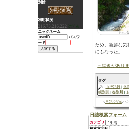
別館
利用状況
216.73.216.222
訪問者
ニックネーム
トヨニ岳
パスワ
ード
ため、新鮮な気
にもなった。
～続きがあり
タグ
山行記録
北
幌別川
春別川
日記:2894
2
日誌検索フォーム
カテゴリ
検索文字列