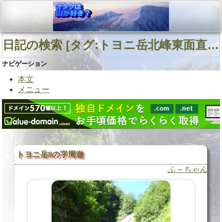
日記の検索 [タグ:トヨニ岳北峰東面直登沢 トヨニ岳北峰南西面直登沢 南日高 山行記録] 01～01(01件中)
ナビゲーション
本文
メニュー
トヨニ岳8の字周遊
ふ～ちゃん