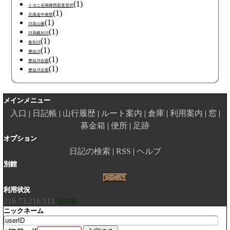
(1)
トヨニ岳南峰西面直登沢
(1)
北海道中南部
(1)
日高山脈
(1)
日高幌別川
(1)
春別川
(1)
豊似川
(1)
豊似川右股
(1)
豊似川左股
メインメニュー
入口
日記帳
山行履歴
ルート案内
倉庫
利用案内
窓
募金箱
便所
足跡
オプション
日記の検索
RSS
ヘルプ
別館
利用状況
216.73.216.111
訪問者
ニックネーム