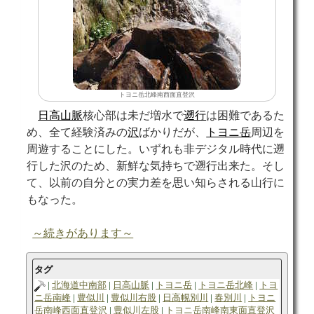
トヨニ岳北峰南西面直登沢
日高山脈
核心部は未だ増水で
遡行
は困難であるた
め、全て経験済みの
沢
ばかりだが、
トヨニ岳
周辺を
周遊することにした。いずれも非デジタル時代に遡
行した沢のため、新鮮な気持ちで遡行出来た。そし
て、以前の自分との実力差を思い知らされる山行に
もなった。
～続きがあります～
タグ
北海道中南部
日高山脈
トヨニ岳
トヨニ岳北峰
トヨ
ニ岳南峰
豊似川
豊似川右股
日高幌別川
春別川
トヨニ
岳南峰西面直登沢
豊似川左股
トヨニ岳南峰南東面直登沢