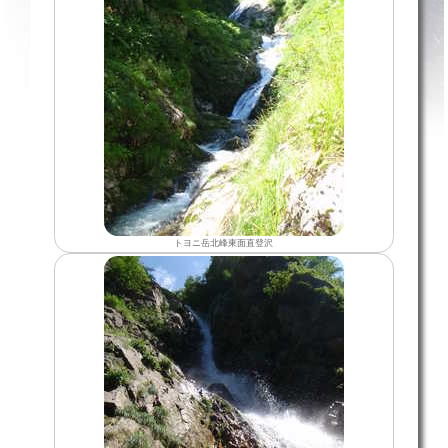
トヨニ岳北峰東面直登沢