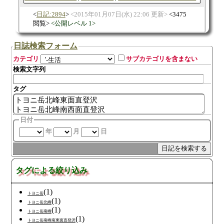
日記:2894
2015年01月07日(水) 22:06 更新
3475
閲覧
公開レベル 1
日誌検索フォーム
カテゴリ
サブカテゴリを含まない
検索文字列
タグ
日付
年
月
日
タグによる絞り込み
(1)
トヨニ岳
(1)
トヨニ岳北峰
(1)
トヨニ岳南峰
(1)
トヨニ岳南峰南東面直登沢