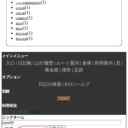
(1)
トヨニ岳南峰西面直登沢
(1)
山行記録
(1)
日高山脈
(1)
日高幌別川
(1)
春別川
(1)
豊似川
(1)
豊似川右股
(1)
豊似川左股
メインメニュー
入口
日記帳
山行履歴
ルート案内
倉庫
利用案内
窓
募金箱
便所
足跡
オプション
日記の検索
RSS
ヘルプ
別館
利用状況
216.73.216.57
訪問者
ニックネーム