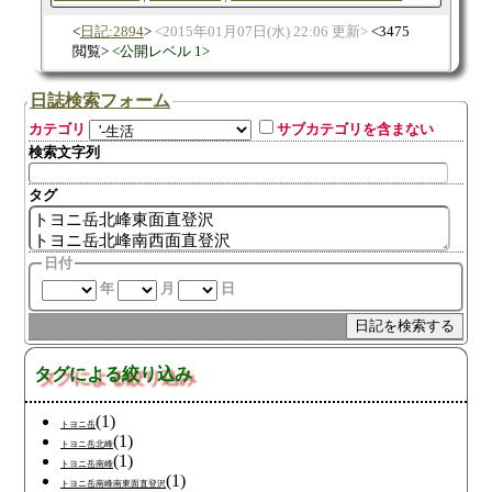
日記:2894
2015年01月07日(水) 22:06 更新
3475
閲覧
公開レベル 1
日誌検索フォーム
カテゴリ
サブカテゴリを含まない
検索文字列
タグ
日付
年
月
日
タグによる絞り込み
(1)
トヨニ岳
(1)
トヨニ岳北峰
(1)
トヨニ岳南峰
(1)
トヨニ岳南峰南東面直登沢