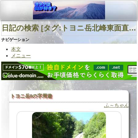
日記の検索 [タグ:トヨニ岳北峰東面直登沢 トヨニ岳北峰南西面直登沢 南日高 北海道中南部] 01～01(01件中)
ナビゲーション
本文
メニュー
トヨニ岳8の字周遊
ふ～ちゃん