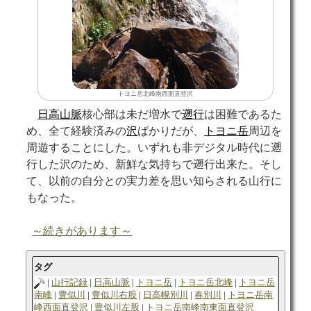
トヨニ岳北峰南西面直登沢
日高山脈
核心部は未だ増水で
遡行
は困難であるた
め、全て経験済みの
沢
ばかりだが、
トヨニ岳
周辺を
周遊することにした。いずれも非デジタル時代に遡
行した沢のため、新鮮な気持ちで遡行出来た。そし
て、以前の自分との実力差を思い知らされる山行に
もなった。
～続きがあります～
タグ
山行記録
日高山脈
トヨニ岳
トヨニ岳北峰
トヨニ岳
南峰
豊似川
豊似川右股
日高幌別川
春別川
トヨニ岳南
峰西面直登沢
豊似川左股
トヨニ岳南峰南東面直登沢