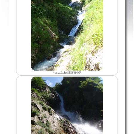
トヨニ岳北峰東面直登沢